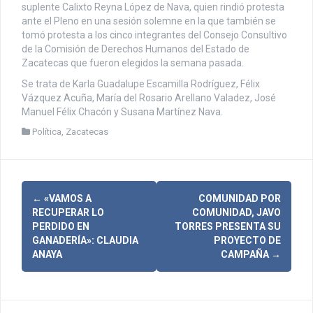
suplente Calixto Reyna López de Nava, quien rindió protesta
ante el Pleno en una sesión solemne en la que también se
tomó protesta a los cinco integrantes del Consejo Consultivo
de la Comisión de Derechos Humanos del Estado de
Zacatecas que fueron elegidos la semana pasada.
Se trata de Karla Guadalupe Escamilla Rodríguez, Félix
Vázquez Acuña, María del Rosario Arellano Valadez, José
Manuel Félix Chacón y Susana Martínez Nava.
Política
,
Zacatecas
N
←
«VAMOS A
COMUNIDAD POR
RECUPERAR LO
COMUNIDAD, JAVO
a
PERDIDO EN
TORRES PRESENTA SU
GANADERÍA»: CLAUDIA
PROYECTO DE
v
ANAYA
CAMPAÑA
→
e
g