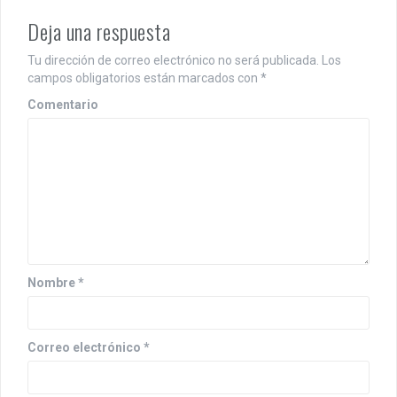
a
Deja una respuesta
c
Tu dirección de correo electrónico no será publicada.
Los
i
campos obligatorios están marcados con
*
ó
Comentario
n
d
e
e
n
Nombre
*
t
r
Correo electrónico
*
a
d