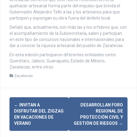
quehacer artesanal forma parte del impulso que brinda el
Gobernador Alejandro Tello a las y los artesanos para que
participen y expongan su obra fuera del ámbito local.
Señaló que, actualmente, son más las y los orfebres que, con
el acompañamiento de la Subsecretaría, salen y participan
en este tipo de concursos nacionales e internacionales para
dar a conocer la riqueza artesanal del pueblo de Zacatecas.
En esta edición participaron diferentes entidades como
Querétaro, Jalisco, Guanajuato, Estado de México,
Zacatecas, entre otros.
Zacatecas
N
←
INVITAN A
DESARROLLAN FORO
DISFRUTAR DEL ZIGZAG
REGIONAL DE
a
EN VACACIONES DE
PROTECCIÓN CIVIL Y
VERANO
GESTIÓN DE RIESGOS
→
v