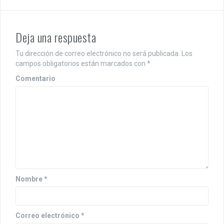
e
g
Deja una respuesta
a
c
Tu dirección de correo electrónico no será publicada.
Los
campos obligatorios están marcados con
*
i
Comentario
ó
n
d
e
e
n
Nombre
*
t
r
Correo electrónico
*