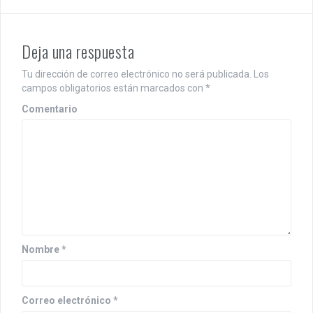
e
g
Deja una respuesta
a
c
Tu dirección de correo electrónico no será publicada.
Los
campos obligatorios están marcados con
*
i
Comentario
ó
n
d
e
e
n
Nombre
*
t
r
Correo electrónico
*