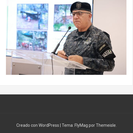
Creado con WordPress
|
Tema:
FlyMag
por Themeisle.