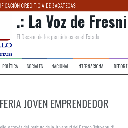
IFICACIÓN CREDITICIA DE ZACATECAS
.: La Voz de Fresnil
RIO DE DESARROLLO SOCIAL DE FRESNILLO
LOGO PUEDE AYUDAR A DETECTAR EL BRUXISMO”: SSZ
El Decano de los periódicos en el Estado
D Y ESPERANZA A FAMILIAS DEL HOSPITAL DE LA MUJER
PAÑA ESTATAL PARA COMBATIR LA EXTORSIÓN EN EL CAMPO 
 CIRUGÍA DE CATARATA EN EL HGZ NO. 2
POLÍTICA
SOCIALES
NACIONAL
INTERNACIONAL
DEPORT
 FERIA JOVEN EMPRENDEDOR
lo, a través del Instituto de la Juventud del Estado (Injuventud),