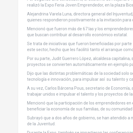
realizó la Expo Feria Joven Emprendedor, en la plaza Bice
Alejandrina Varela Luna, directora general del Injuventud
quienes respondieron positivamente a la invitación para 
Mencionó que fueron más de 67 las y los emprendedores 
que buscan contribuir al desarrollo económico estatal.
Se trata de iniciativas que fueron beneficiadas por par
este sector, hecho que les facilitó tanto el arranque co
Por su parte, Judit Guerrero López, alcaldesa capitalina
proyectos se convierten automáticamente en ejemplo para
Dijo que las distintas problemáticas de la sociedad sol
tecnología e innovación, para impulsar así su talento y 
A su vez, Carlos Bárcena Pous, secretario de Economía, 
trabajar unidos e impulsar el talento y los proyectos de 
Mencionó que la participación de los emprendedores en e
beneficiar la economía de sus familias, de su comunidad y
Subrayó que a dos años de gobierno, se han atendido a m
de la Juventud.
Durante la Expo, también se impartieron las conferencias