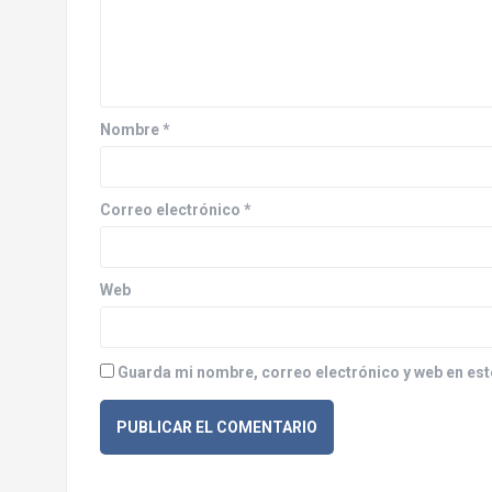
i
ó
n
d
Nombre
*
e
e
Correo electrónico
*
n
Web
t
r
Guarda mi nombre, correo electrónico y web en est
a
d
a