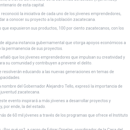
ntenario de esta capital.
, reconoció la iniciativa de cada uno de los jóvenes emprendedores,
dar a conocer su proyecto a la población zacatecana.
que expusieron sus productos, 100 por ciento zacatecanos, con los
te de alguna instancia gubernamental que otorga apoyos económicos a
mo la permanencia de sus proyectos.
, señaló que los jóvenes emprendedores que impulsan su creatividad y
 su comunidad y contribuyen a prevenir el delito.
o se resolverán educando a las nuevas generaciones en temas de
capacidades.
a nombre del Gobernador Alejandro Tello, expresó la importancia de
la juventud zacatecana.
ste evento inspirará a más jóvenes a desarrollar proyectos y
, por ende, la del estado.
ás de 60 mil jóvenes a través de los programas que ofrece el Instituto
 ¿Por qué yo?, a cargo de Edgar Ornelas, coordinador de la Casa del