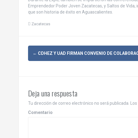
Emprendedor Poder Joven Zacatecas, y Saltos de Vida, i
que son historia de éxito en Aguascalientes.
Zacatecas
N
←
CDHEZ Y UAD FIRMAN CONVENIO DE COLABORA
a
v
e
Deja una respuesta
g
Tu dirección de correo electrónico no será publicada.
Los 
a
Comentario
c