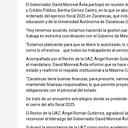
El Gobernador David Monreal Ávila participó en reunión d
y Crédito Público, Bertha Gómez Castro, en la que se abor
ordenado del ejercicio fiscal 2025 en Zacatecas, que incl
educación y de la Universidad Autónoma de Zacatecas (
“Hoy tenemos acuerdo, estamos haciendo la gestión para e
trabaja en estrecha coordinación con el Gobierno de Méxi
“Estamos platicando para que se libere lo autorizado, lo
como lo ofrecimos… que todos los trabajadores al servicio
Acompañado por el Rector de la UAZ, Ángel Román Gutiérr
el mandatario David Monreal Ávila informó que se hace un
estado y reafirmó el respaldo institucional a la Máxima C
“Zacatecas tiene buenas finanzas, para presumir, vamos 
mantenido finanzas responsables, lo que permite proyect
obligaciones con el personal del estado.
Se trató de un encuentro estratégico donde se pretende
el cierre del año fiscal 2025.
El Rector de la UAZ, Ángel Román Gutiérrez, agradeció l
reconocer el liderazgo del Gobernador David Monreal Ávila
Subrayó la importancia de la UAZ como motor académico, 