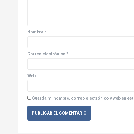
i
ó
n
d
Nombre
*
e
e
Correo electrónico
*
n
Web
t
r
Guarda mi nombre, correo electrónico y web en est
a
d
a