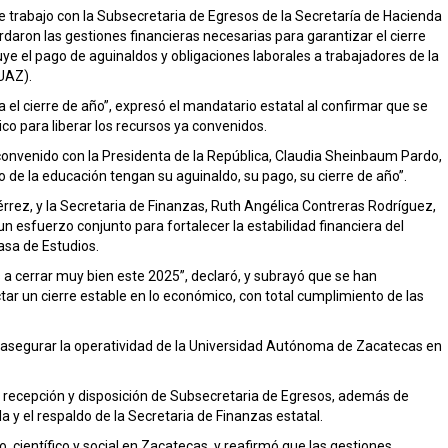
e trabajo con la Subsecretaria de Egresos de la Secretaría de Hacienda
daron las gestiones financieras necesarias para garantizar el cierre
uye el pago de aguinaldos y obligaciones laborales a trabajadores de la
UAZ).
l cierre de año”, expresó el mandatario estatal al confirmar que se
co para liberar los recursos ya convenidos.
 convenido con la Presidenta de la República, Claudia Sheinbaum Pardo,
 de la educación tengan su aguinaldo, su pago, su cierre de año”.
ez, y la Secretaria de Finanzas, Ruth Angélica Contreras Rodríguez,
 esfuerzo conjunto para fortalecer la estabilidad financiera del
asa de Estudios.
a cerrar muy bien este 2025”, declaró, y subrayó que se han
ar un cierre estable en lo económico, con total cumplimiento de las
 asegurar la operatividad de la Universidad Autónoma de Zacatecas en
a recepción y disposición de Subsecretaria de Egresos, además de
 y el respaldo de la Secretaria de Finanzas estatal.
científico y social en Zacatecas, y reafirmó que las gestiones