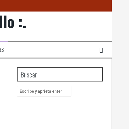
lo :.
ES
EN PETSTAR
Buscar
B
u
s
c
a
r
p