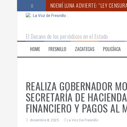
S
NOEMÍ LUNA ADVIERTE: “LEY CENSUR
a
l
EMPRENDEN JORNADA DE BÚSQUEDA G
t
a
SE ACCIDENTA VEHÍCULO DEL EQUIP
r
El Decano de los periódicos en el Estado
a
“ZACATECAS DEBE SER UNO DE LOS GR
l
HOME
FRESNILLO
ZACATECAS
POLICÍACA
c
IMPLEMENTA SAMA ESTRATEGIA DE RE
o
INICIA EN FRESNILLO EL XXXI FESTIV
n
t
e
n
REALIZA GOBERNADOR MO
i
d
SECRETARÍA DE HACIENDA
o
FINANCIERO Y PAGOS AL 
diciembre 8, 2025
La Voz De Fresnillo