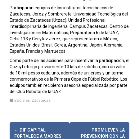
Participaron equipos de los institutos tecnológicos de
Zacatecas, Jerez y Sombrerete; Universidad Tecnológica del
Estado de Zacatecas (Utzac); Unidad Profesional
Interdisciplinaria de Ingeniería, Campus Zacatecas; Centro de
Investigación en Matemáticas; Preparatoria 6 de la UAZ;
Cetis 113 y Cecytez Jerez, que representaron a México,
Estados Unidos, Brasil, Corea, Argentina, Japón, Alemania,
España, Francia y Marruecos.
Como parte de las acciones para incentivar la participación, el
Cozcyt otorgó previamente 10 kits de robótica, con un valor
de 10 mil pesos cada uno, además de un jersey y un termo
conmemorativos de la Primera Copa de Fútbol Robótico. Los
equipos también recibieron asesoría especializada por parte
del Club Robotai de la UAZ.
Sociales
,
Zacatecas
N
←
DIF CAPITAL
PROMUEVEN LA
FORTALECE A MADRES
PREVENCIÓN CON LA