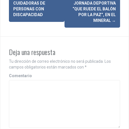
a
CUIDADORAS DE
JORNADA DEPORTIVA
PERSONAS CON
“QUE RUEDE EL BALÓN
v
DISCAPACIDAD
POR LA PAZ”, EN EL
MINERAL
→
e
g
a
Deja una respuesta
c
i
Tu dirección de correo electrónico no será publicada.
Los
campos obligatorios están marcados con
*
ó
Comentario
n
d
e
e
n