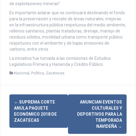
de explotaciones mineras”.
Es importante aclarar que se continuará destinando el fondo
para la preservación y rescate de áreas naturales; mejoras
en la infraestructura pública respetuosa del medio ambiente,
rellenos sanitarios, plantas tratadoras, drenaje, manejo de
residuos sólidos, movilidad urbana como transporte público
respetuoso con el ambiente y de bajas emisiones de
carbono, entre otros.
La iniciativa fue turnada a las comisiones de Estudios
Legislativos Primera y Hacienda y Crédito Público.
Nacional
,
Política
,
Zacatecas
N
←
SUPREMA CORTE
ANUNCIAN EVENTOS
ANULA PAQUETE
CULTURALES Y
a
ECONÓMICO 2018 DE
DEPORTIVOS PARA LA
ZACATECAS
TEMPORADA
v
NAVIDEÑA
→