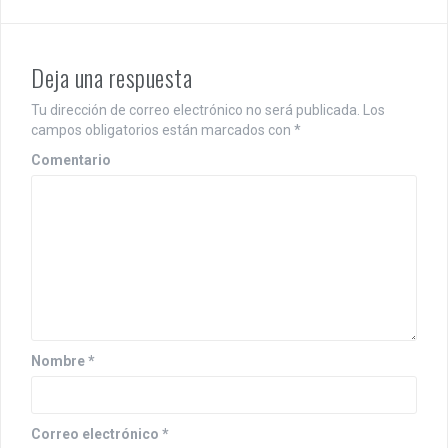
e
g
a
Deja una respuesta
c
Tu dirección de correo electrónico no será publicada.
Los
i
campos obligatorios están marcados con
*
Comentario
ó
n
d
e
e
n
Nombre
*
t
r
Correo electrónico
*