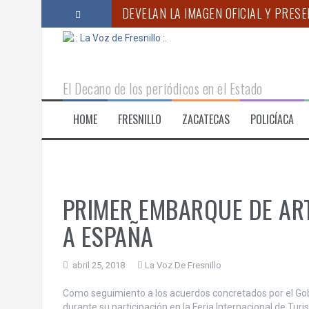
S
DEVELAN LA IMAGEN OFICIAL Y PRESE
a
l
APOYA GOBIERNO DE ZACATECAS ACC
t
a
FUERZAS DE SEGURIDAD LIBERAN A M
r
El Decano de los periódicos en el Estado
a
“MÉXICO AVANZA HACIA UN SISTEMA Ú
l
HOME
FRESNILLO
ZACATECAS
POLICÍACA
c
ANUNCIA GODEZAC INICIO DEL PROC
o
ENCABEZA GOBERNADOR MONREAL PR
n
t
e
n
PRIMER EMBARQUE DE AR
i
d
A ESPAÑA
o
abril 25, 2018
La Voz De Fresnillo
Como seguimiento a los acuerdos concretados por el Gobi
durante su participación en la Feria Internacional de Tur