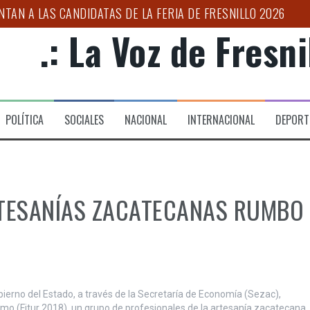
NTAN A LAS CANDIDATAS DE LA FERIA DE FRESNILLO 2026
.: La Voz de Fresnil
IONES DE BÚSQUEDA DE PERSONAS EN CENTROS PENITENCIAR
UJER PRIVADA DE LA LIBERTAD DURANTE OPERATIVO COORDI
NICO DE SALUD”: ULISES MEJÍA
POLÍTICA
SOCIALES
NACIONAL
INTERNACIONAL
DEPORT
ESO DE CONFORMACIÓN DEL CLÚSTER AUTOMOTRIZ
IMER FORO POR LA TRANSFORMACIÓN DEL CAMPO ZACATECA
TESANÍAS ZACATECANAS RUMBO
erno del Estado, a través de la Secretaría de Economía (Sezac),
ismo (Fitur 2018), un grupo de profesionales de la artesanía zacatecana