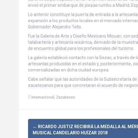
envió el primer embarque de piezas rumbo a Madrid, Es
Lo anterior constituye la puerta de entrada a la artesan
expansión a los productos locales en el mercado internacio
Gobernador Alejandro Tello.
Fue la Galería de Arte y Diseño Mexicano Micuari, con se
talabartería y artesanía wixárrica, derivado de la muestr
de encuentro global para los profesionales del turismo.
La galería estableció contacto con la Sezac, a través de 
artesanías producidas en el estado y, posteriormente, c
comercializadas en dicha ciudad europea.
Cabe señalar que las autoridades de la Subsecretaría d
zacatecanos para que concretaran el acuerdo de negocio
Internacional
,
Zacatecas
N
←
RICARDO JUSTIZ RECIBIRÁ LA MEDALLA AL MÉR
MUSICAL CANDELARIO HUÍZAR 2018