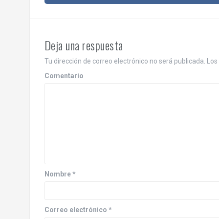
a
v
e
Deja una respuesta
g
Tu dirección de correo electrónico no será publicada.
Los 
a
Comentario
c
i
ó
n
d
Nombre
*
e
e
Correo electrónico
*