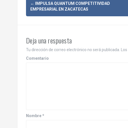
N
←
IMPULSA QUANTUM COMPETITIVIDAD
EMPRESARIAL EN ZACATECAS
a
v
e
Deja una respuesta
g
Tu dirección de correo electrónico no será publicada.
Los 
a
Comentario
c
i
ó
n
d
Nombre
*