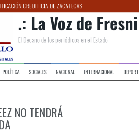
IFICACIÓN CREDITICIA DE ZACATECAS
.: La Voz de Fresnil
RIO DE DESARROLLO SOCIAL DE FRESNILLO
LOGO PUEDE AYUDAR A DETECTAR EL BRUXISMO”: SSZ
El Decano de los periódicos en el Estado
D Y ESPERANZA A FAMILIAS DEL HOSPITAL DE LA MUJER
PAÑA ESTATAL PARA COMBATIR LA EXTORSIÓN EN EL CAMPO 
 CIRUGÍA DE CATARATA EN EL HGZ NO. 2
POLÍTICA
SOCIALES
NACIONAL
INTERNACIONAL
DEPORT
EEZ NO TENDRÁ
DA