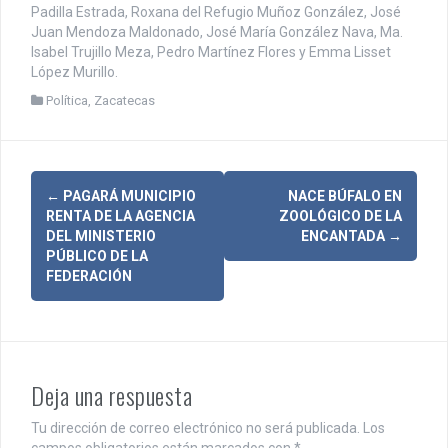
Padilla Estrada, Roxana del Refugio Muñoz González, José
Juan Mendoza Maldonado, José María González Nava, Ma.
Isabel Trujillo Meza, Pedro Martínez Flores y Emma Lisset
López Murillo.
Política
,
Zacatecas
N
←
PAGARÁ MUNICIPIO
NACE BÚFALO EN
RENTA DE LA AGENCIA
ZOOLÓGICO DE LA
a
DEL MINISTERIO
ENCANTADA
→
PÚBLICO DE LA
v
FEDERACIÓN
e
g
a
Deja una respuesta
c
Tu dirección de correo electrónico no será publicada.
Los
campos obligatorios están marcados con
*