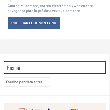
Guarda mi nombre, correo electrónico y web en este
navegador para la próxima vez que comente.
Buscar
B
u
s
c
a
r
p