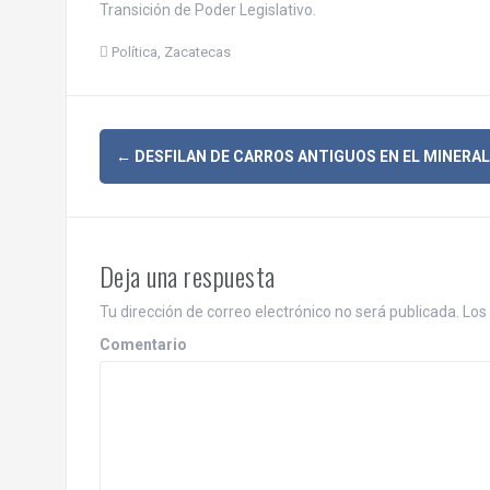
Transición de Poder Legislativo.
Política
,
Zacatecas
N
←
DESFILAN DE CARROS ANTIGUOS EN EL MINERAL
a
v
Deja una respuesta
e
Tu dirección de correo electrónico no será publicada.
Los 
g
Comentario
a
c
i