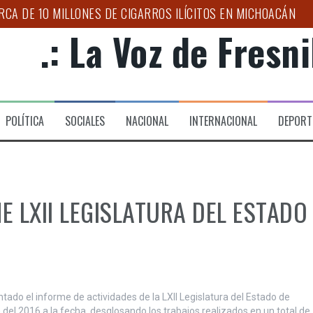
CA DE 10 MILLONES DE CIGARROS ILÍCITOS EN MICHOACÁN
.: La Voz de Fresnil
AR A ZACATECAS EN LA ESTRATEGIA NACIONAL CONTRA EL 
O PARA NIÑAS, NIÑOS Y ADOLESCENTES
APOYOS A FAMILIAS EN LAS LADRILLERAS
POLÍTICA
SOCIALES
NACIONAL
INTERNACIONAL
DEPORT
NACIONAL DE MOTOCICLISMO 2026 “LA ORIGINAL”, EN SU XXV
S TEMPORALES PARA GARANTIZAR MOVILIDAD DIGNA EN ZAC
E LXII LEGISLATURA DEL ESTADO
do el informe de actividades de la LXII Legislatura del Estado de
el 2016 a la fecha, desglosando los trabajos realizados en un total de