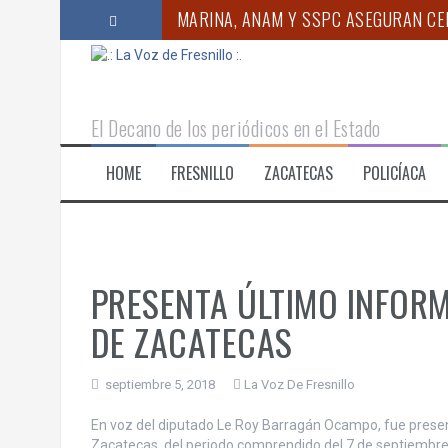
S
MARINA, ANAM Y SSPC ASEGURAN CER
a
l
PIDE GEOVANNA BAÑUELOS INCORPOR
t
a
REALIZARÁ SIPINNA CURSO DE VERAN
r
El Decano de los periódicos en el Estado
a
AYUNTAMIENTO DE FRESNILLO LLEVA 
l
HOME
FRESNILLO
ZACATECAS
POLICÍACA
c
PRESENTAN LA CONCENTRACIÓN INTER
o
PROPONE ANA MARÍA ROMO PERMISO
n
t
e
n
PRESENTA ÚLTIMO INFORM
i
d
DE ZACATECAS
o
septiembre 5, 2018
La Voz De Fresnillo
En voz del diputado Le Roy Barragán Ocampo, fue presenta
Zacatecas, del periodo comprendido del 7 de septiembre d