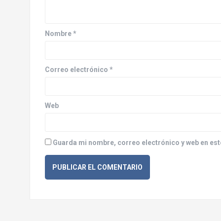
ó
n
Nombre
*
d
e
Correo electrónico
*
e
n
Web
t
r
Guarda mi nombre, correo electrónico y web en est
a
d
a