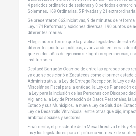
4 periodos ordinarios de sesiones y 8 periodos extraordi
Solemnes, 169 Ordinarias, 5 Privadas y 21 extraordinaria
Se presentaron 662 Iniciativas, 9 de minutas de reforma y
Ley, 174 Reformas y adiciones diversas, 190 puntos de ac
diferentes marias.
El legislador informó que la práctica legislativa de esta 
diferentes posturas políticas, avanzando en temas de inte
que en dos años de ejercicio se logró romper inercias, u
instituciones.
Destacó Barragán Ocampo de entre las aprobaciones real
ya que se posicionó a Zacatecas como el primer estado del
Administrativa, la Ley de Entrega Recepción, la Ley de Arc
Miscelánea Fiscal para la entidad, la Ley de Planeación d
la Ley para la Inclusión de las Personas con Discapacidad
Vigilancia, la Ley de Protección de Datos Personales, la L
Estado y sus Municipios, la nueva Ley de Salud del Estado
Ley de Desarrollo Vitivinícola, entre otras que dijo, imp
ámbitos sociales y sectores.
Finalmente, el presidente de la Mesa Directiva Le Roy Ba
las y los legisladores para el próximo viernes 7 de septie