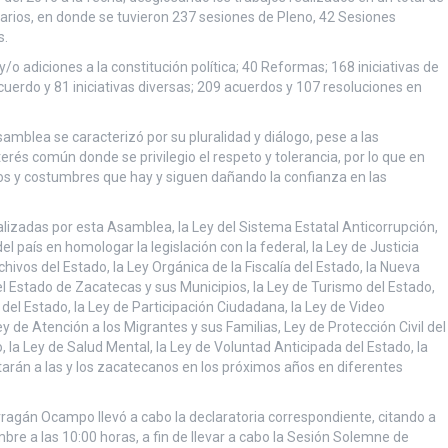
narios, en donde se tuvieron 237 sesiones de Pleno, 42 Sesiones
s.
/o adiciones a la constitución política; 40 Reformas; 168 iniciativas de
uerdo y 81 iniciativas diversas; 209 acuerdos y 107 resoluciones en
Asamblea se caracterizó por su pluralidad y diálogo, pese a las
rés común donde se privilegio el respeto y tolerancia, por lo que en
sos y costumbres que hay y siguen dañando la confianza en las
izadas por esta Asamblea, la Ley del Sistema Estatal Anticorrupción,
 país en homologar la legislación con la federal, la Ley de Justicia
hivos del Estado, la Ley Orgánica de la Fiscalía del Estado, la Nueva
el Estado de Zacatecas y sus Municipios, la Ley de Turismo del Estado,
 del Estado, la Ley de Participación Ciudadana, la Ley de Video
ey de Atención a los Migrantes y sus Familias, Ley de Protección Civil del
, la Ley de Salud Mental, la Ley de Voluntad Anticipada del Estado, la
actarán a las y los zacatecanos en los próximos años en diferentes
rragán Ocampo llevó a cabo la declaratoria correspondiente, citando a
mbre a las 10:00 horas, a fin de llevar a cabo la Sesión Solemne de