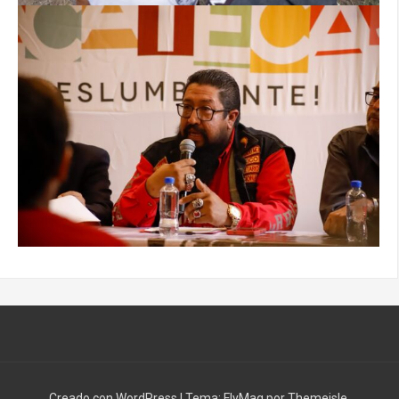
Creado con WordPress
|
Tema:
FlyMag
por Themeisle.