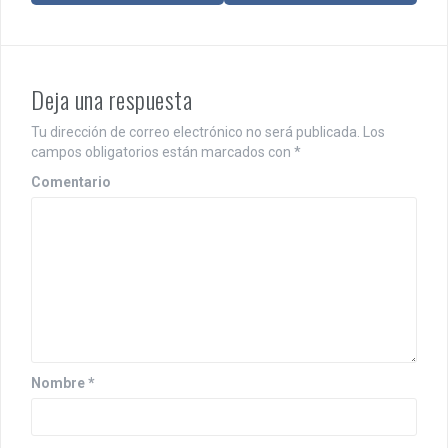
e
g
a
Deja una respuesta
c
Tu dirección de correo electrónico no será publicada.
Los
i
campos obligatorios están marcados con
*
ó
Comentario
n
d
e
e
n
Nombre
*
t
r