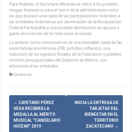
Para finalizar, el Secretario Miranda se refirió a los posibles
riesgos financieros para el cierre de la administración entre
los que destacó una caída de las participaciones federales a
las entidades federativas por disminución de la Recaudación
Federal Participable y una sensible disminución de apoyos y
gasto de inversión de la federación al estado.
Lo anterior como consecuencia de una inevitable caída de las
expectativas económicas (PIB, petróleo, inflación); una
reducción de los ingresos fiscales de la Federación y posibles
recortes presupuestales del Gobierno de México con
afectación a las entidades.
Zacatecas
N
←
CAYETANO PÉREZ
INICIA LA ENTREGA DE
VEGA RECIBIRÁ LA
TARJETAS DEL
a
MEDALLA AL MÉRITO
BIENESTAR EN EL
MUSICAL “CANDELARIO
TERRITORIO
v
HUÍZAR” 2019
ZACATECANO
→