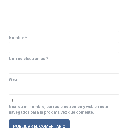
d
e
e
n
Nombre
*
t
r
Correo electrónico
*
a
d
Web
a
s
Guarda mi nombre, correo electrónico y web en este
navegador para la próxima vez que comente.