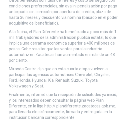
Otros beneficios son: tasa de interés y costo del seguro con
condiciones preferenciales; sin aval ni penalización por pago
anticipado; sin comisión por apertura de crédito, plazo de
hasta 36 meses y descuento vía nómina (basado en el poder
adquisitivo del beneficiario).
A la fecha, el Plan Diferente ha beneficiado a poco más de 1
mil trabajadores de la administración pública estatal, lo que
implica una derrama económica superior a 400 millones de
pesos. Cabe resaltar que las ventas para la industria
automotriz en Zacatecas han aumentado en más de un 48
por ciento.
Miranda Castro dijo que en esta cuarta etapa vuelven a
participar las agencias automotrices Chevrolet, Chrysler,
Ford, Honda, Hyundai, Kia, Renault, Suzuki, Toyota,
Volkswagen y Seat.
Finalmente, informó que la recepción de solicitudes ya inició,
y los interesados deben consultar la página web Plan
Diferente, en la liga http:// plandiferente.zacatecas.gob.mx,
para llenarla electrónicamente, firmarla y entregarla en la
institución bancaria correspondiente.