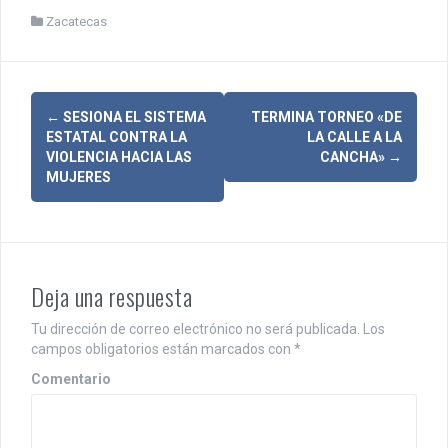
Zacatecas
N
←
SESIONA EL SISTEMA
TERMINA TORNEO «DE
ESTATAL CONTRA LA
LA CALLE A LA
a
VIOLENCIA HACIA LAS
CANCHA»
→
MUJERES
v
e
g
Deja una respuesta
a
c
Tu dirección de correo electrónico no será publicada.
Los
campos obligatorios están marcados con
*
i
Comentario
ó
n