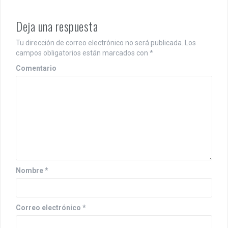
a
c
Deja una respuesta
i
Tu dirección de correo electrónico no será publicada.
Los
campos obligatorios están marcados con
*
ó
Comentario
n
d
e
e
n
t
Nombre
*
r
a
Correo electrónico
*
d