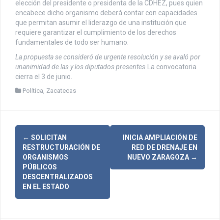
elección del presidente o presidenta de la CDHEZ, pues quien
encabece dicho organismo deberá contar con capacidades
que permitan asumir el liderazgo de una institución que
requiere garantizar el cumplimiento de los derechos
fundamentales de todo ser humano.
La propuesta se consideró de urgente resolución y se avaló por
unanimidad de las y los diputados presentes.
La convocatoria
cierra el 3 de junio.
Política
,
Zacatecas
N
←
SOLICITAN
INICIA AMPLIACIÓN DE
RESTRUCTURACIÓN DE
RED DE DRENAJE EN
a
ORGANISMOS
NUEVO ZARAGOZA
→
PÚBLICOS
v
DESCENTRALIZADOS
EN EL ESTADO
e
g