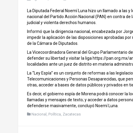
La Diputada Federal Noemí Luna hizo un llamado a las y 
nacional del Partido Acción Nacional (PAN) en contra de la
judicial y violenta derechos humanos.
Informó que la dirigencia nacional, encabezada por Jor
impedir la aplicación de las disposiciones aprobadas por 
de la Cámara de Diputados.
La Vicecoordinadora General del Grupo Parlamentario del
defender su libertad y visitar la liga
https://pan.org.mx/
localidades ante un juez de distrito en materia administra
La “Ley Espía” es un conjunto de reformas a las legislaci
Telecomunicaciones y Personas Desaparecidas, que permit
otras, acceder a bases de datos públicos y privados en tiem
Es decir, el gobierno espía de Morena podrá conocer la loc
llamadas y mensajes de texto; y acceder a datos persona
defenderse masivamente, concluyó Noemí Luna.
Nacional
,
Política
,
Zacatecas