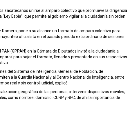
los zacatecanos unirse al amparo colectivo que promueve la dirigencia
 “Ley Espía”, que permite al gobierno vigilar a la ciudadanía sin orden
ge Romero, pone a su alcance un formato de amparo colectivo para
mayoriteo oficialista en el pasado periodo extraordinario de sesiones
 PAN (GPPAN) en la Cámara de Diputados invitó a la ciudadanía a
amparo/
para bajar el formato, llenarlo y presentarlo en sus respectivas
tiva.
ones del Sistema de Inteligencia, General de Población, de
en a la Guardia Nacional y al Centro Nacional de Inteligencia, entre
po real y sin control judicial, explicó.
alización geográfica de las personas; intervenir dispositivos móviles,
les, como nombre, domicilio, CURP y RFC, de ahí la importancia de