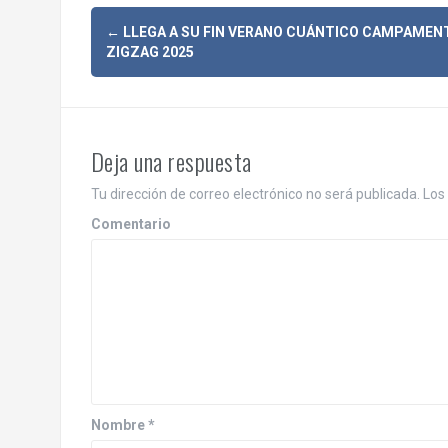
N
←
LLEGA A SU FIN VERANO CUÁNTICO CAMPAMEN
ZIGZAG 2025
a
v
e
Deja una respuesta
g
Tu dirección de correo electrónico no será publicada.
Los 
a
Comentario
c
i
ó
n
d
Nombre
*