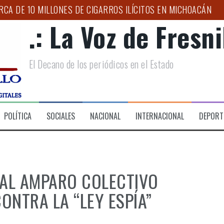
CA DE 10 MILLONES DE CIGARROS ILÍCITOS EN MICHOACÁN
.: La Voz de Fresnil
AR A ZACATECAS EN LA ESTRATEGIA NACIONAL CONTRA EL 
O PARA NIÑAS, NIÑOS Y ADOLESCENTES
El Decano de los periódicos en el Estado
APOYOS A FAMILIAS EN LAS LADRILLERAS
NACIONAL DE MOTOCICLISMO 2026 “LA ORIGINAL”, EN SU XXV
S TEMPORALES PARA GARANTIZAR MOVILIDAD DIGNA EN ZAC
POLÍTICA
SOCIALES
NACIONAL
INTERNACIONAL
DEPORT
 AL AMPARO COLECTIVO
ONTRA LA “LEY ESPÍA”