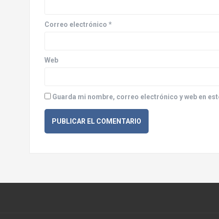
e
e
Correo electrónico
*
n
Web
t
r
Guarda mi nombre, correo electrónico y web en est
a
d
a
s