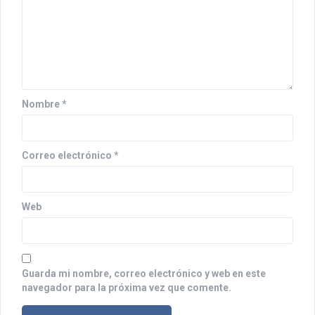
n
d
e
e
n
Nombre
*
t
r
Correo electrónico
*
a
d
Web
a
s
Guarda mi nombre, correo electrónico y web en este
navegador para la próxima vez que comente.