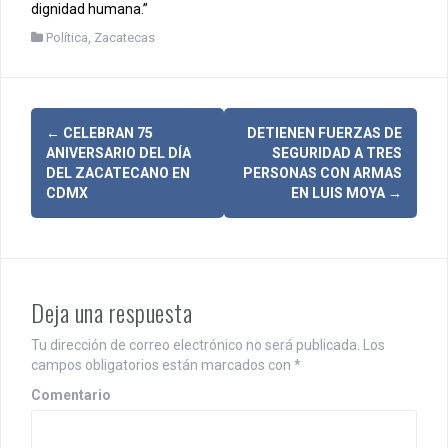
dignidad humana.”
Política
,
Zacatecas
N
←
CELEBRAN 75
DETIENEN FUERZAS DE
ANIVERSARIO DEL DÍA
SEGURIDAD A TRES
a
DEL ZACATECANO EN
PERSONAS CON ARMAS
CDMX
EN LUIS MOYA
→
v
e
g
Deja una respuesta
a
c
Tu dirección de correo electrónico no será publicada.
Los
campos obligatorios están marcados con
*
i
Comentario
ó