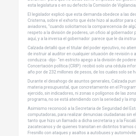
esta legislatura o en su defecto la Comisión de Vigilanci
El legislador explicó que esta demanda obedece a las decl
Cristerna, sobre el exhorto que éste hizo al auditor para 
aviadores, “cuando solicitamos la comparecencia de algún
respeto a la división de poderes, un oficio al gobernado
aquí, y a la inversa el gobernador parece que le da instru
Calzada detalló que el titular del poder ejecutivo, no ati
de instruir al auditor en cualquier situación de revisión 
conduzca -dijo- “en estricto apego a la división de pode
Concertación política (CRIP) recibió solo una cédula inf
año por de 232 millones de pesos, de los cuales solo se h
Durante el desahogo de asuntos generales, Calzada punt
materia presupuestal, que concretamente en el Programa 
ejercido, sin indicadores, ni zonas o polígonos de las z
programa, no se está atendiendo con la seriedad y la imp
Asimismo reconoció a la Secretaria de Seguridad del Esta
computadoras, para realizar denuncias ciudadanas sin el
tanto que hizo un llamado a dicha secretaria y a la Fiscal
zacatecanos y de quienes transitan en distintos tramos c
Fresnillo con ataques y asaltos a autobuses y automóvil