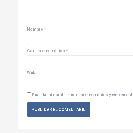
ó
n
d
Nombre
*
e
e
Correo electrónico
*
n
Web
t
r
Guarda mi nombre, correo electrónico y web en est
a
d
a