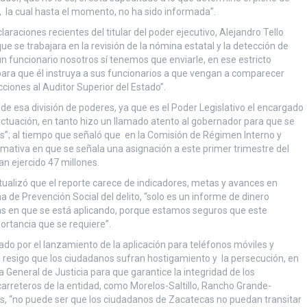
a, la cual hasta el momento, no ha sido informada”.
araciones recientes del titular del poder ejecutivo, Alejandro Tello
que se trabajara en la revisión de la nómina estatal y la detección de
 funcionario nosotros sí tenemos que enviarle, en ese estricto
r para que él instruya a sus funcionarios a que vengan a comparecer
cciones al Auditor Superior del Estado”.
ende esa división de poderes, ya que es el Poder Legislativo el encargado
o actuación, en tanto hizo un llamado atento al gobernador para que se
res”; al tiempo que señaló que en la Comisión de Régimen Interno y
ormativa en que se señala una asignación a este primer trimestre del
an ejercido 47 millones.
ualizó que el reporte carece de indicadores, metas y avances en
de Prevención Social del delito, “solo es un informe de dinero
onas en que se está aplicando, porque estamos seguros que este
ortancia que se requiere”.
do por el lanzamiento de la aplicación para teléfonos móviles y
 resigo que los ciudadanos sufran hostigamiento y la persecución, en
ía General de Justicia para que garantice la integridad de los
arreteros de la entidad, como Morelos-Saltillo, Rancho Grande-
es, “no puede ser que los ciudadanos de Zacatecas no puedan transitar