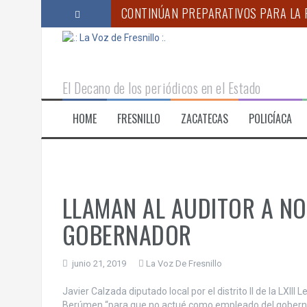
S
CONTINÚAN PREPARATIVOS PARA LA F
a
l
“OPERACIÓN RASTRILLO DEBILITA ES
t
a
VERO DÍAZ DESTACA AVANCES EN ED
r
El Decano de los periódicos en el Estado
a
PROPONE ANA MARÍA ROMO PERMISO
l
HOME
FRESNILLO
ZACATECAS
POLICÍACA
c
MARINA, ANAM Y SSPC ASEGURAN CER
o
ANUNCIA GOBERNADOR MONREAL CAM
n
t
e
n
LLAMAN AL AUDITOR A N
i
d
GOBERNADOR
o
junio 21, 2019
La Voz De Fresnillo
Javier Calzada diputado local por el distrito II de la LXIII
Berúmen “para que no actué como empleado del gobernador