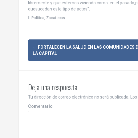
libremente y que estemos viviendo como en el pasado,
quesucedan este tipo de actos”.
Política
,
Zacatecas
N
←
FORTALECEN LA SALUD EN LAS COMUNIDADES 
LA CAPITAL
a
v
e
Deja una respuesta
g
Tu dirección de correo electrónico no será publicada.
Los 
a
Comentario
c
i