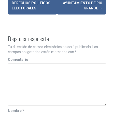
a
DERECHOS POLÍTICOS
AYUNTAMIENTO DE RIO
ELECTORALES
GRANDE
→
v
e
g
Deja una respuesta
a
c
Tu dirección de correo electrónico no será publicada.
Los
campos obligatorios están marcados con
*
i
Comentario
ó
n
d
e
e
n
Nombre
*