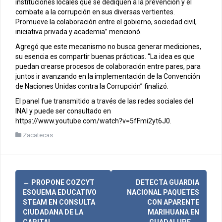
instituciones locales que se dediquen a la prevención y el
combate a la corrupción en sus diversas vertientes.
Promueve la colaboración entre el gobierno, sociedad civil,
iniciativa privada y academia” mencionó.
Agregó que este mecanismo no busca generar mediciones,
su esencia es compartir buenas prácticas. “La idea es que
puedan crearse procesos de colaboración entre pares, para
juntos ir avanzando en la implementación de la Convención
de Naciones Unidas contra la Corrupción” finalizó.
El panel fue transmitido a través de las redes sociales del
INAI y puede ser consultado en
https://www.youtube.com/watch?v=5fFmi2yt6J0.
Zacatecas
N
←
PROPONE COZCYT
DETECTA GUARDIA
ESQUEMA EDUCATIVO
NACIONAL PAQUETES
a
STEAM EN CONSULTA
CON APARENTE
CIUDADANA DE LA
MARIHUANA EN
CAPITAL
GUADALUPE
→