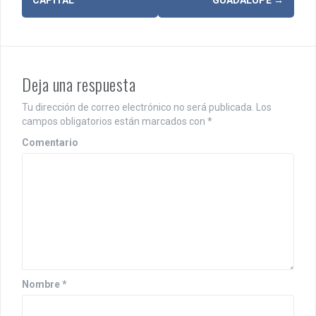
v
e
g
a
Deja una respuesta
c
Tu dirección de correo electrónico no será publicada.
Los
i
campos obligatorios están marcados con
*
ó
Comentario
n
d
e
e
n
Nombre
*
t