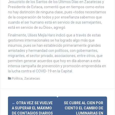
Jesucristo de los Santos de los Últimos Días en Zacatecas y
Presidente de Estaca, comentó que en tiempos como estos
no hay distinción de ninguna clase, pues «todos necesitamos
de la cooperación de todos y por enseñanza sabemos que
cuando el ser humano está en servicio de sus semejantes,
está en servicio de su Dios», agregó.
Finalmente, Ulises Mejía Haro indicó que a través de estas
gestiones internacionales se ha logrado algo más que
insumos, pues se han establecido primeramente grandes
amistades y hermandad con políticos, con gobernantes,
migrantes, el sector privado, asociaciones, entre otros, que
permiten generar acuerdos que hoy en día abonan a esta
intensa campaña de prevención y promoción emprendida en
la lucha contra el COVID-19 en la Capital.
Política
,
Zacatecas
N
←
OTRA VEZ SE VUELVE
SE CUBRE AL CIEN POR
A SUPERAR EL MÁXIMO
CIENTO EL CAMBIO DE
DE CONTAGIOS DIARIOS
LUMINARIAS EN