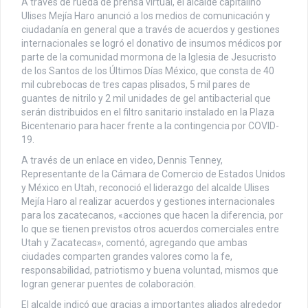
A través de rueda de prensa virtual, el alcalde capitalino
Ulises Mejía Haro anunció a los medios de comunicación y
ciudadanía en general que a través de acuerdos y gestiones
internacionales se logró el donativo de insumos médicos por
parte de la comunidad mormona de la Iglesia de Jesucristo
de los Santos de los Últimos Días México, que consta de 40
mil cubrebocas de tres capas plisados, 5 mil pares de
guantes de nitrilo y 2 mil unidades de gel antibacterial que
serán distribuidos en el filtro sanitario instalado en la Plaza
Bicentenario para hacer frente a la contingencia por COVID-
19.
A través de un enlace en video, Dennis Tenney,
Representante de la Cámara de Comercio de Estados Unidos
y México en Utah, reconoció el liderazgo del alcalde Ulises
Mejía Haro al realizar acuerdos y gestiones internacionales
para los zacatecanos, «acciones que hacen la diferencia, por
lo que se tienen previstos otros acuerdos comerciales entre
Utah y Zacatecas», comentó, agregando que ambas
ciudades comparten grandes valores como la fe,
responsabilidad, patriotismo y buena voluntad, mismos que
logran generar puentes de colaboración.
El alcalde indicó que gracias a importantes aliados alrededor