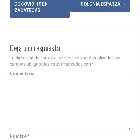
a
DE COVID-19 EN
COLONIA ESPARZA
→
v
ZACATECAS
e
g
a
Deja una respuesta
c
Tu dirección de correo electrónico no será publicada.
Los
i
campos obligatorios están marcados con
*
ó
Comentario
n
d
e
e
n
Nombre
*