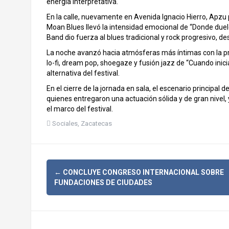
energía interpretativa.
En la calle, nuevamente en Avenida Ignacio Hierro, Apzu pr
Moan Blues llevó la intensidad emocional de “Donde duele
Band dio fuerza al blues tradicional y rock progresivo,
La noche avanzó hacia atmósferas más íntimas con la pr
lo-fi, dream pop, shoegaze y fusión jazz de “Cuando inici
alternativa del festival.
En el cierre de la jornada en sala, el escenario principa
quienes entregaron una actuación sólida y de gran nivel,
el marco del festival.
Sociales
,
Zacatecas
N
←
CONCLUYE CONGRESO INTERNACIONAL SOBRE
FUNDACIONES DE CIUDADES
a
v