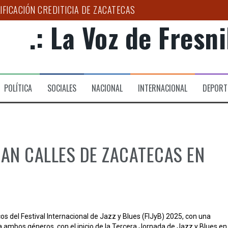
IFICACIÓN CREDITICIA DE ZACATECAS
.: La Voz de Fresnil
RIO DE DESARROLLO SOCIAL DE FRESNILLO
LOGO PUEDE AYUDAR A DETECTAR EL BRUXISMO”: SSZ
D Y ESPERANZA A FAMILIAS DEL HOSPITAL DE LA MUJER
POLÍTICA
SOCIALES
NACIONAL
INTERNACIONAL
DEPORT
PAÑA ESTATAL PARA COMBATIR LA EXTORSIÓN EN EL CAMPO 
 CIRUGÍA DE CATARATA EN EL HGZ NO. 2
AN CALLES DE ZACATECAS EN
s del Festival Internacional de Jazz y Blues (FIJyB) 2025, con una
 ambos géneros, con el inicio de la Tercera Jornada de Jazz y Blues en