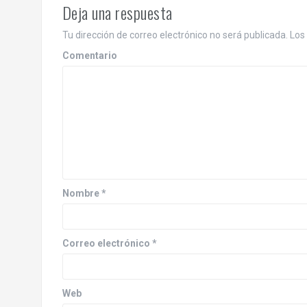
e
Deja una respuesta
g
Tu dirección de correo electrónico no será publicada.
Los 
a
Comentario
c
i
ó
n
d
Nombre
*
e
e
Correo electrónico
*
n
Web