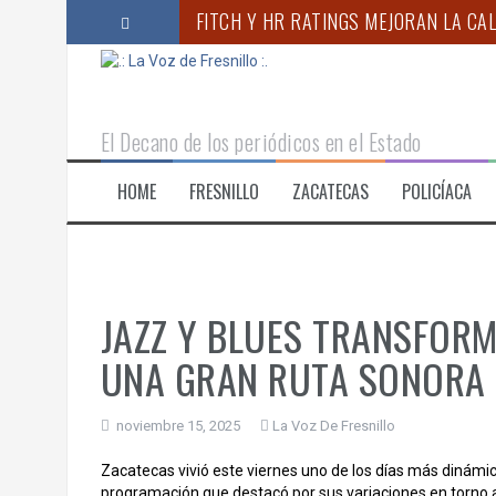
S
FITCH Y HR RATINGS MEJORAN LA CAL
a
l
RINDE PROTESTA NUEVO SUBSECRETA
t
a
“ACUDIR PERIÓDICAMENTE AL ODONTÓ
r
El Decano de los periódicos en el Estado
a
CORAZÓN NARANJA LLEVA SOLIDARIDA
l
HOME
FRESNILLO
ZACATECAS
POLICÍACA
c
ANUNCIA GOBERNADOR MONREAL CAM
o
REALIZA IMSS ZACATECAS JORNADA DE
n
t
e
n
JAZZ Y BLUES TRANSFORM
i
d
UNA GRAN RUTA SONORA
o
noviembre 15, 2025
La Voz De Fresnillo
Zacatecas vivió este viernes uno de los días más dinámico
programación que destacó por sus variaciones en torno a