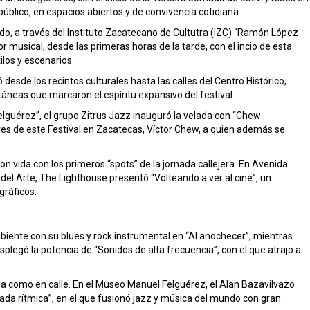
 público, en espacios abiertos y de convivencia cotidiana.
ado, a través del Instituto Zacatecano de Cultutra (IZC) “Ramón López
or musical, desde las primeras horas de la tarde, con el incio de esta
ilos y escenarios.
esde los recintos culturales hasta las calles del Centro Histórico,
áneas que marcaron el espíritu expansivo del festival.
lguérez”, el grupo Zitrus Jazz inauguró la velada con “Chew
es de este Festival en Zacatecas, Víctor Chew, a quien además se
on vida con los primeros “spots” de la jornada callejera. En Avenida
 del Arte, The Lighthouse presentó “Volteando a ver al cine”, un
gráficos.
biente con su blues y rock instrumental en “Al anochecer”, mientras
legó la potencia de “Sonidos de alta frecuencia”, con el que atrajo a
la como en calle. En el Museo Manuel Felguérez, el Alan Bazavilvazo
da rítmica”, en el que fusionó jazz y música del mundo con gran