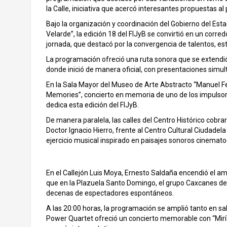
la Calle, iniciativa que acercó interesantes propuestas al
Bajo la organización y coordinación del Gobierno del Est
Velarde”, la edición 18 del FIJyB se convirtió en un corred
jornada, que destacó por la convergencia de talentos, est
La programación ofreció una ruta sonora que se extendió d
donde inició de manera oficial, con presentaciones simult
En la Sala Mayor del Museo de Arte Abstracto “Manuel Fe
Memories”, concierto en memoria de uno de los impulsor
dedica esta edición del FIJyB.
De manera paralela, las calles del Centro Histórico cobrar
Doctor Ignacio Hierro, frente al Centro Cultural Ciudadela
ejercicio musical inspirado en paisajes sonoros cinemato
En el Callejón Luis Moya, Ernesto Saldaña encendió el am
que en la Plazuela Santo Domingo, el grupo Caxcanes desp
decenas de espectadores espontáneos.
A las 20:00 horas, la programación se amplió tanto en sa
Power Quartet ofreció un concierto memorable con “Miría