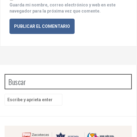
Guarda mi nombre, correo electrónico y web en este
navegador para la próxima vez que comente.
Buscar
B
u
s
c
a
r
p