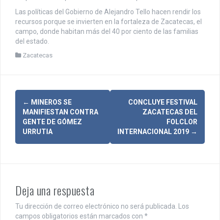
Las políticas del Gobierno de Alejandro Tello hacen rendir los
recursos porque se invierten en la fortaleza de Zacatecas, el
campo, donde habitan más del 40 por ciento de las familias
del estado.
Zacatecas
N
←
MINEROS SE
CONCLUYE FESTIVAL
MANIFIESTAN CONTRA
ZACATECAS DEL
a
GENTE DE GÓMEZ
FOLCLOR
URRUTIA
INTERNACIONAL 2019
→
v
e
g
Deja una respuesta
a
c
Tu dirección de correo electrónico no será publicada.
Los
campos obligatorios están marcados con
*