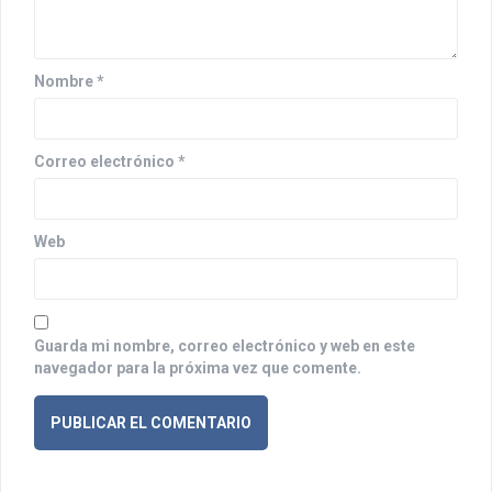
e
e
n
Nombre
*
t
r
Correo electrónico
*
a
d
Web
a
s
Guarda mi nombre, correo electrónico y web en este
navegador para la próxima vez que comente.