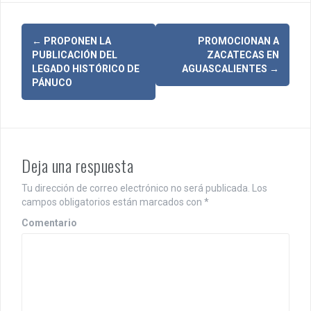
N
←
PROPONEN LA
PROMOCIONAN A
PUBLICACIÓN DEL
ZACATECAS EN
a
LEGADO HISTÓRICO DE
AGUASCALIENTES
→
PÁNUCO
v
e
g
Deja una respuesta
a
c
Tu dirección de correo electrónico no será publicada.
Los
campos obligatorios están marcados con
*
i
Comentario
ó
n
d