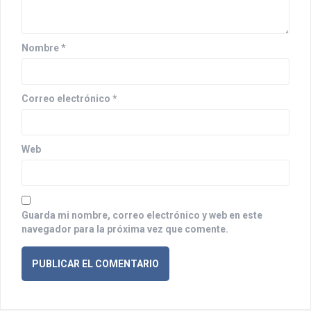
e
n
Nombre
*
t
r
Correo electrónico
*
a
d
Web
a
s
Guarda mi nombre, correo electrónico y web en este
navegador para la próxima vez que comente.