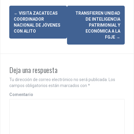
N
←
VISITA ZACATECAS
TRANSFIEREN UNIDAD
COORDINADOR
DE INTELIGENCIA
a
NACIONAL DE JÓVENES
PATRIMONIAL Y
CON ALITO
ECONÓMICA A LA
v
FGJE
→
e
g
a
Deja una respuesta
c
Tu dirección de correo electrónico no será publicada.
Los
i
campos obligatorios están marcados con
*
Comentario
ó
n
d
e