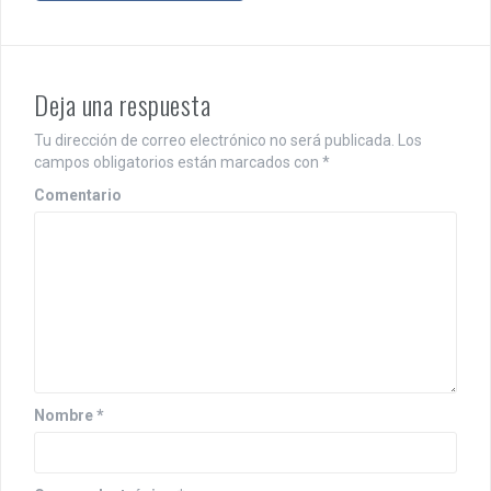
e
g
Deja una respuesta
a
c
Tu dirección de correo electrónico no será publicada.
Los
campos obligatorios están marcados con
*
i
Comentario
ó
n
d
e
e
n
Nombre
*
t