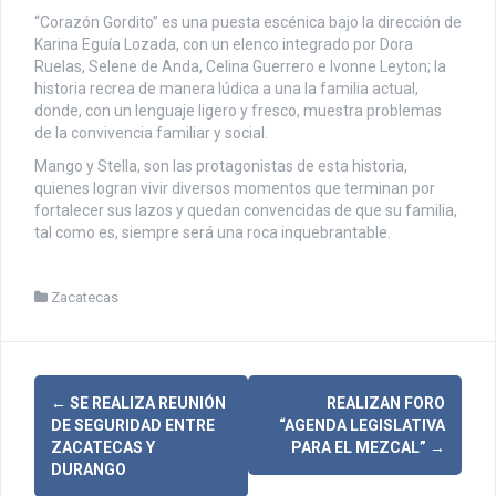
“Corazón Gordito” es una puesta escénica bajo la dirección de
Karina Eguía Lozada, con un elenco integrado por Dora
Ruelas, Selene de Anda, Celina Guerrero e Ivonne Leyton; la
historia recrea de manera lúdica a una la familia actual,
donde, con un lenguaje ligero y fresco, muestra problemas
de la convivencia familiar y social.
Mango y Stella, son las protagonistas de esta historia,
quienes logran vivir diversos momentos que terminan por
fortalecer sus lazos y quedan convencidas de que su familia,
tal como es, siempre será una roca inquebrantable.
Zacatecas
N
←
SE REALIZA REUNIÓN
REALIZAN FORO
DE SEGURIDAD ENTRE
“AGENDA LEGISLATIVA
a
ZACATECAS Y
PARA EL MEZCAL”
→
DURANGO
v