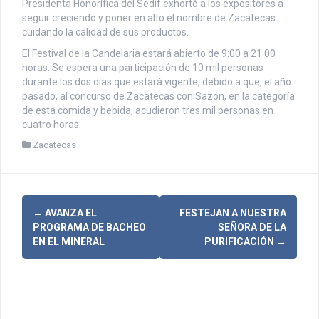
Presidenta Honorífica del Sedif exhortó a los expositores a
seguir creciendo y poner en alto el nombre de Zacatecas
cuidando la calidad de sus productos.
El Festival de la Candelaria estará abierto de 9:00 a 21:00
horas. Se espera una participación de 10 mil personas
durante los dos días que estará vigente, debido a que, el año
pasado, al concurso de Zacatecas con Sazón, en la categoría
de esta comida y bebida, acudieron tres mil personas en
cuatro horas.
Zacatecas
N
←
AVANZA EL
FESTEJAN A NUESTRA
PROGRAMA DE BACHEO
SEÑORA DE LA
a
EN EL MINERAL
PURIFICACIÓN
→
v
e