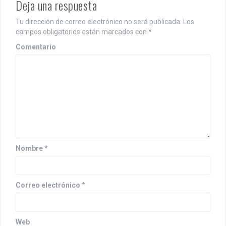
g
Deja una respuesta
a
Tu dirección de correo electrónico no será publicada.
Los
c
campos obligatorios están marcados con
*
i
Comentario
ó
n
d
e
e
Nombre
*
n
t
Correo electrónico
*
r
a
Web