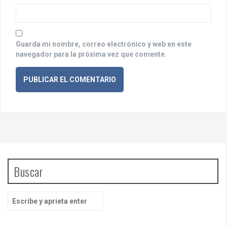
d
a
s
Guarda mi nombre, correo electrónico y web en este
navegador para la próxima vez que comente.
Buscar
B
u
s
c