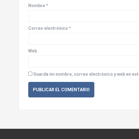
d
Nombre
*
e
e
Correo electrónico
*
n
Web
t
r
Guarda mi nombre, correo electrónico y web en est
a
d
a
s