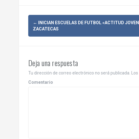
N
←
INICIAN ESCUELAS DE FUTBOL «ACTITUD JOVEN
ZACATECAS
a
v
e
Deja una respuesta
g
Tu dirección de correo electrónico no será publicada.
Los 
a
Comentario
c
i
ó
n