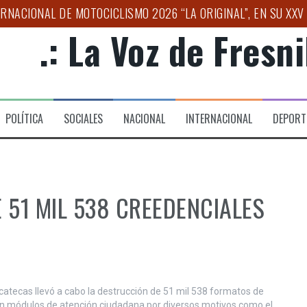
NACIONAL DE MOTOCICLISMO 2026 “LA ORIGINAL”, EN SU XXV
.: La Voz de Fresnil
SAT SUMAN ESFUERZOS PARA ACERCAR SERVICIOS A LOS CONT
R ATENCIÓN EN SALUD MENTAL PARA NIÑAS, NIÑOS Y ADOLES
 “TAXI SEGURO 2026”, PARA TRASLADO CONFIABLE A LA FERI
POLÍTICA
SOCIALES
NACIONAL
INTERNACIONAL
DEPORT
VA ETAPA PARA FORTALECER AL CAMPO ZACATECANO
APOYOS A FAMILIAS EN LAS LADRILLERAS
 51 MIL 538 CREEDENCIALES
Zacatecas llevó a cabo la destrucción de 51 mil 538 formatos de
e en módulos de atención ciudadana por diversos motivos como el