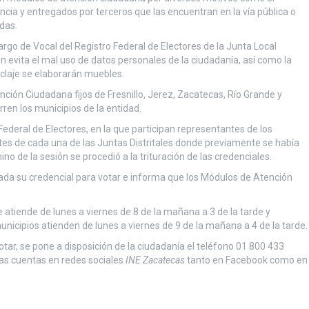
ncia y entregados por terceros que las encuentran en la vía pública o
das.
go de Vocal del Registro Federal de Electores de la Junta Local
n evita el mal uso de datos personales de la ciudadanía, así como la
iclaje se elaborarán muebles.
ción Ciudadana fijos de Fresnillo, Jerez, Zacatecas, Río Grande y
ren los municipios de la entidad.
 Federal de Electores, en la que participan representantes de los
entes de cada una de las Juntas Distritales donde previamente se había
no de la sesión se procedió a la trituración de las credenciales.
zada su credencial para votar e informa que los Módulos de Atención
 atiende de lunes a viernes de 8 de la mañana a 3 de la tarde y
icipios atienden de lunes a viernes de 9 de la mañana a 4 de la tarde.
tar, se pone a disposición de la ciudadanía el teléfono 01 800 433
as cuentas en redes sociales
INE Zacatecas
tanto en Facebook como en