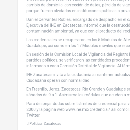
cambio de domicilio, corrección de datos, pérdida de vige
porque fueron olvidadas en instituciones públicas o priva
Daniel Cervantes Robles, encargado de despacho en el car
Ejecutiva del INE en Zacatecas, informó que la destrucció
contaminación ambiental, ya que con el producto del rec
Las credenciales se recuperaron en los 5 Módulos de Aten
Guadalupe, así como en los 17 Módulos móviles que recor
En sesión de la Comisión Local de Vigilancia del Registro
partidos políticos, se verificaron las cantidades proced
informado a cada Comisión Distrital de Vigilancia. Al térmi
INE Zacatecas invita a la ciudadanía a mantener actuali
Ciudadana operan con normalidad.
En Fresnillo, Jerez, Zacatecas, Río Grande y Guadalupe se
sábados de 9 a 1. Asimismo los módulos que acuden a mun
Para despejar dudas sobre trámites de credencial para vo
2000 y la página web www.ine.mx/credencial/ así como l
Twitter.
Política
,
Zacatecas