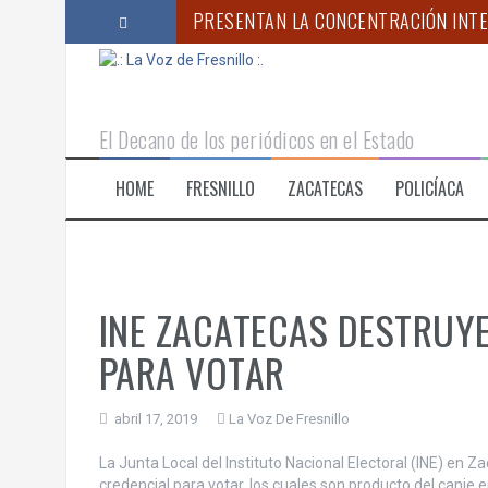
S
PRESENTAN LA CONCENTRACIÓN INTER
a
l
AYUNTAMIENTO DE ZACATECAS Y EL 
t
a
FUENSANTA GUERRERO EXIGE REFORZA
r
El Decano de los periódicos en el Estado
a
ARRANCA EN FRESNILLO EL PROGRAMA
l
HOME
FRESNILLO
ZACATECAS
POLICÍACA
c
ANUNCIA GOBERNADOR MONREAL NUE
o
AYUNTAMIENTO DE FRESNILLO LLEVA 
n
t
e
n
INE ZACATECAS DESTRUYE
i
d
PARA VOTAR
o
abril 17, 2019
La Voz De Fresnillo
La Junta Local del Instituto Nacional Electoral (INE) en 
credencial para votar, los cuales son producto del canj