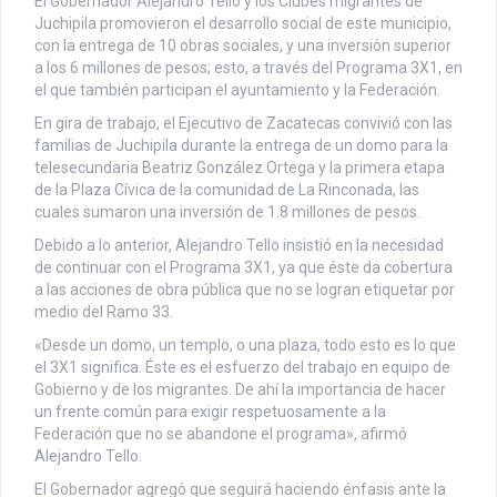
El Gobernador Alejandro Tello y los Clubes migrantes de
Juchipila promovieron el desarrollo social de este municipio,
con la entrega de 10 obras sociales, y una inversión superior
a los 6 millones de pesos; esto, a través del Programa 3X1, en
el que también participan el ayuntamiento y la Federación.
En gira de trabajo, el Ejecutivo de Zacatecas convivió con las
familias de Juchipila durante la entrega de un domo para la
telesecundaria Beatriz González Ortega y la primera etapa
de la Plaza Cívica de la comunidad de La Rinconada, las
cuales sumaron una inversión de 1.8 millones de pesos.
Debido a lo anterior, Alejandro Tello insistió en la necesidad
de continuar con el Programa 3X1, ya que éste da cobertura
a las acciones de obra pública que no se logran etiquetar por
medio del Ramo 33.
«Desde un domo, un templo, o una plaza, todo esto es lo que
el 3X1 significa. Éste es el esfuerzo del trabajo en equipo de
Gobierno y de los migrantes. De ahí la importancia de hacer
un frente común para exigir respetuosamente a la
Federación que no se abandone el programa», afirmó
Alejandro Tello.
El Gobernador agregó que seguirá haciendo énfasis ante la