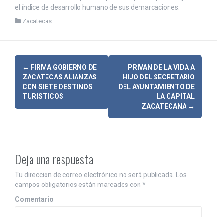
el índice de desarrollo humano de sus demarcaciones.
Zacatecas
N
←
FIRMA GOBIERNO DE
PRIVAN DE LA VIDA A
ZACATECAS ALIANZAS
HIJO DEL SECRETARIO
a
CON SIETE DESTINOS
DEL AYUNTAMIENTO DE
TURÍSTICOS
LA CAPITAL
v
ZACATECANA
→
e
g
a
Deja una respuesta
c
Tu dirección de correo electrónico no será publicada.
Los
i
campos obligatorios están marcados con
*
Comentario
ó