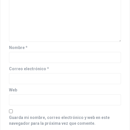
n
d
e
e
n
Nombre
*
t
r
Correo electrónico
*
a
d
Web
a
s
Guarda mi nombre, correo electrónico y web en este
navegador para la próxima vez que comente.