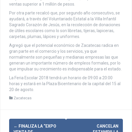
ventas superior a 1 millón de pesos.
Por otra parte recalcó que, por segundo año consecutivo, se
ayudará, a través del Voluntariado Estatal a la Villa Infantil
Sagrado Corazón de Jesús, en la recolección de donaciones
de útiles escolares como lo son libretas, tijeras, lapiceras,
carpetas, plumas, lápices y uniformes.
Agregó que el potencial económico de Zacatecas radica en
gran parte en el comercio y los servicios, ya que
normalmente son pequeñas y medianas empresas las que
generan un importante número de empleos formales, por lo
que impulsar su crecimiento es indispensable para el estado.
La Feria Escolar 2018 tendrá un horario de 09:00 a 20:00
horas y estará en la Plaza Bicentenario de la capital del 15 al
20 de agosto.
Zacatecas
N
←
FINALIZA LA “EXPO
CANCELAN
VENTA DE
ESTAMPILLA