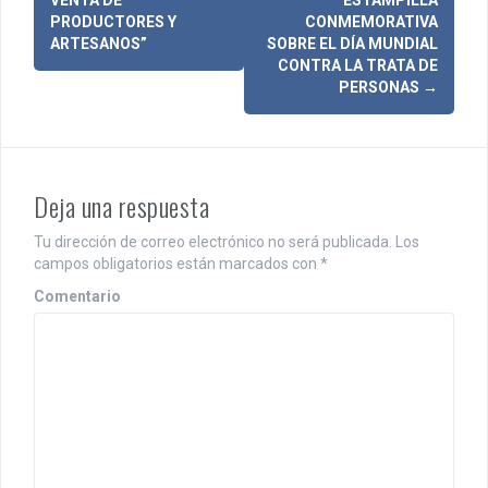
a
PRODUCTORES Y
CONMEMORATIVA
ARTESANOS”
SOBRE EL DÍA MUNDIAL
v
CONTRA LA TRATA DE
PERSONAS
→
e
g
a
Deja una respuesta
c
i
Tu dirección de correo electrónico no será publicada.
Los
campos obligatorios están marcados con
*
ó
Comentario
n
d
e
e
n