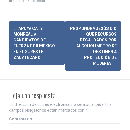
Política
,
Zacatecas
N
←
APOYA CATY
PROPONDRÁ JESÚS CID
MONREAL A
QUE RECURSOS
a
CANDIDATOS DE
RECAUDADOS POR
FUERZA POR MÉXICO
ALCOHOLÍMETRO SE
v
EN EL SURESTE
DESTINEN A
ZACATECANO
PROTECCIÓN DE
e
MUJERES
→
g
a
c
Deja una respuesta
i
Tu dirección de correo electrónico no será publicada.
Los
ó
campos obligatorios están marcados con
*
n
Comentario