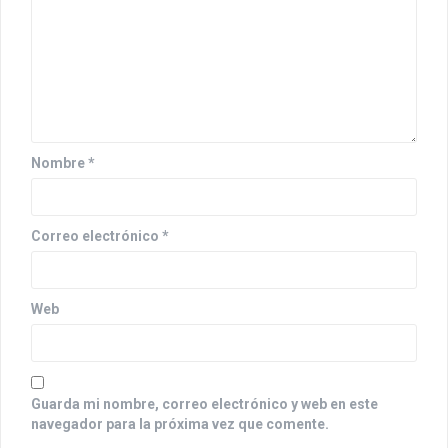
d
e
e
n
t
Nombre
*
r
a
Correo electrónico
*
d
a
Web
s
Guarda mi nombre, correo electrónico y web en este
navegador para la próxima vez que comente.