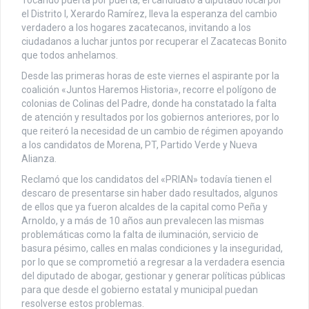
Tocando puerta por puerta, el candidato a diputado local por
el Distrito I, Xerardo Ramírez, lleva la esperanza del cambio
verdadero a los hogares zacatecanos, invitando a los
ciudadanos a luchar juntos por recuperar el Zacatecas Bonito
que todos anhelamos.
Desde las primeras horas de este viernes el aspirante por la
coalición «Juntos Haremos Historia», recorre el polígono de
colonias de Colinas del Padre, donde ha constatado la falta
de atención y resultados por los gobiernos anteriores, por lo
que reiteró la necesidad de un cambio de régimen apoyando
a los candidatos de Morena, PT, Partido Verde y Nueva
Alianza.
Reclamó que los candidatos del «PRIAN» todavía tienen el
descaro de presentarse sin haber dado resultados, algunos
de ellos que ya fueron alcaldes de la capital como Peña y
Arnoldo, y a más de 10 años aun prevalecen las mismas
problemáticas como la falta de iluminación, servicio de
basura pésimo, calles en malas condiciones y la inseguridad,
por lo que se comprometió a regresar a la verdadera esencia
del diputado de abogar, gestionar y generar políticas públicas
para que desde el gobierno estatal y municipal puedan
resolverse estos problemas.