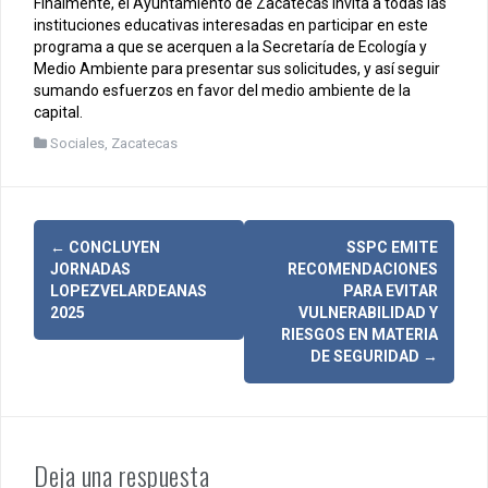
Finalmente, el Ayuntamiento de Zacatecas invita a todas las
instituciones educativas interesadas en participar en este
programa a que se acerquen a la Secretaría de Ecología y
Medio Ambiente para presentar sus solicitudes, y así seguir
sumando esfuerzos en favor del medio ambiente de la
capital.
Sociales
,
Zacatecas
N
←
CONCLUYEN
SSPC EMITE
JORNADAS
RECOMENDACIONES
a
LOPEZVELARDEANAS
PARA EVITAR
2025
VULNERABILIDAD Y
v
RIESGOS EN MATERIA
DE SEGURIDAD
→
e
g
a
Deja una respuesta