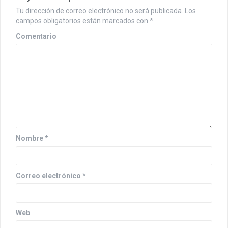
c
i
Tu dirección de correo electrónico no será publicada.
Los
campos obligatorios están marcados con
*
ó
Comentario
n
d
e
e
n
t
Nombre
*
r
a
Correo electrónico
*
d
a
Web