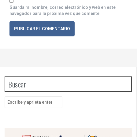
Guarda mi nombre, correo electrónico y web en este
navegador para la próxima vez que comente.
Buscar
B
u
s
c
a
r
p