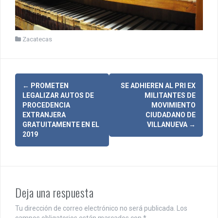
Zacatecas
N
←
PROMETEN
SE ADHIEREN AL PRI EX
LEGALIZAR AUTOS DE
MILITANTES DE
a
PROCEDENCIA
MOVIMIENTO
EXTRANJERA
CIUDADANO DE
v
GRATUITAMENTE EN EL
VILLANUEVA
→
2019
e
g
a
c
Deja una respuesta
i
Tu dirección de correo electrónico no será publicada.
Los