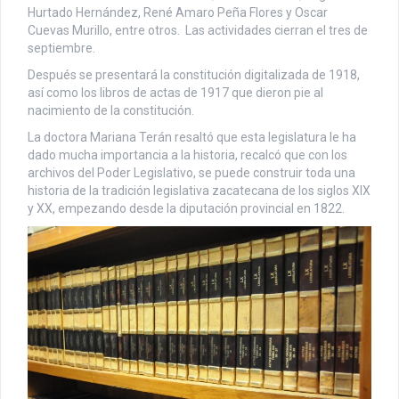
Hurtado Hernández, René Amaro Peña Flores y Oscar
Cuevas Murillo, entre otros. Las actividades cierran el tres de
septiembre.
Después se presentará la constitución digitalizada de 1918,
así como los libros de actas de 1917 que dieron pie al
nacimiento de la constitución.
La doctora Mariana Terán resaltó que esta legislatura le ha
dado mucha importancia a la historia, recalcó que con los
archivos del Poder Legislativo, se puede construir toda una
historia de la tradición legislativa zacatecana de los siglos XIX
y XX, empezando desde la diputación provincial en 1822.