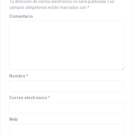
c
Tu dirección de correo electrónico no será publicada.
Los
i
campos obligatorios están marcados con
*
Comentario
ó
n
d
e
e
n
Nombre
*
t
r
Correo electrónico
*
a
d
Web
a