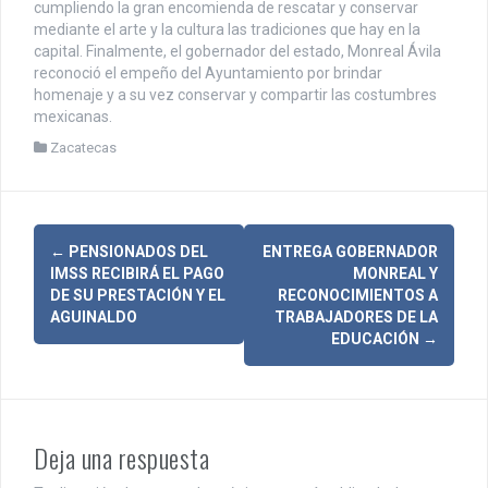
cumpliendo la gran encomienda de rescatar y conservar
mediante el arte y la cultura las tradiciones que hay en la
capital. Finalmente, el gobernador del estado, Monreal Ávila
reconoció el empeño del Ayuntamiento por brindar
homenaje y a su vez conservar y compartir las costumbres
mexicanas.
Zacatecas
N
←
PENSIONADOS DEL
ENTREGA GOBERNADOR
IMSS RECIBIRÁ EL PAGO
MONREAL Y
a
DE SU PRESTACIÓN Y EL
RECONOCIMIENTOS A
AGUINALDO
TRABAJADORES DE LA
v
EDUCACIÓN
→
e
g
a
Deja una respuesta