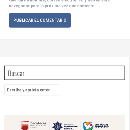
navegador para la próxima vez que comente.
Buscar
B
u
s
c
a
r
p
o