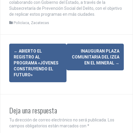
colaborando con Gobierno del Estado, a través de la
Subsecretaría de Prevención Social del Delito, con el objetivo
de replicar estos programas en más ciudades.
Policíaca
,
Zacatecas
N
←
ABIERTO EL
INAUGURAN PLAZA
REGISTRO AL
COMUNITARIA DEL IZEA
a
PROGRAMA «JÓVENES
EN EL MINERAL
→
CONSTRUYENDO EL
v
FUTURO»
e
g
a
Deja una respuesta
c
Tu dirección de correo electrónico no será publicada.
Los
i
campos obligatorios están marcados con
*