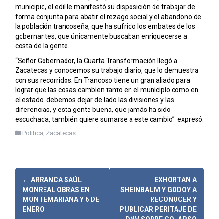
municipio, el edil le manifestó su disposición de trabajar de
forma conjunta para abatir el rezago social y el abandono de
la población trancoseña, que ha sufrido los embates de los
gobernantes, que únicamente buscaban enriquecerse a
costa de la gente.
“Señor Gobernador, la Cuarta Transformación llegó a
Zacatecas y conocemos su trabajo diario, que lo demuestra
con sus recorridos. En Trancoso tiene un gran aliado para
lograr que las cosas cambien tanto en el municipio como en
el estado; debemos dejar de lado las divisiones y las
diferencias, y esta gente buena, que jamás ha sido
escuchada, también quiere sumarse a este cambio”, expresó.
Política
,
Zacatecas
N
←
ARRANCA SAÚL
EXHORTAN A
MONREAL OBRAS EN
SHEINBAUM Y GODOY A
a
MONTEMARIANA Y 6 DE
RECONOCER Y
ENERO
PUBLICAR PERITAJE DE
DNV SOBRE COLAPSO