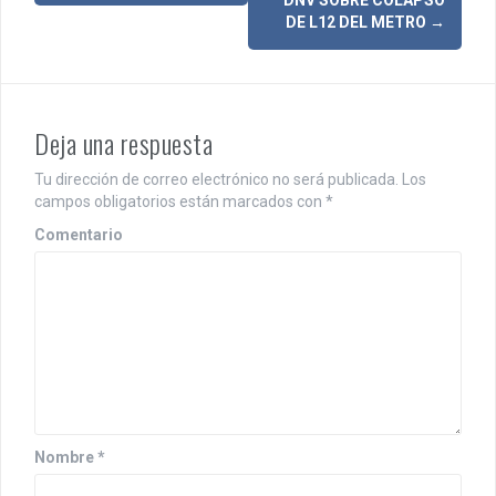
v
DE L12 DEL METRO
→
e
g
a
Deja una respuesta
c
i
Tu dirección de correo electrónico no será publicada.
Los
campos obligatorios están marcados con
*
ó
Comentario
n
d
e
e
n
t
Nombre
*