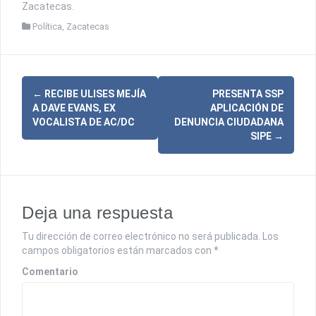
Zacatecas.
Política
,
Zacatecas
←
RECIBE ULISES MEJÍA
PRESENTA SSP
N
A DAVE EVANS, EX
APLICACIÓN DE
a
VOCALISTA DE AC/DC
DENUNCIA CIUDADANA
SIPE
→
v
e
g
Deja una respuesta
a
Tu dirección de correo electrónico no será publicada.
Los
c
campos obligatorios están marcados con
*
i
Comentario
ó