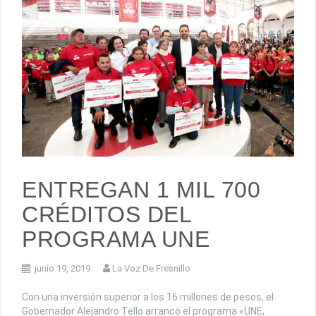
NIÑOS Y ADOLESCENTES VÍCTIMAS DE
VIOLENCIA
ENTREGAN 1 MIL 700
CRÉDITOS DEL
PROGRAMA UNE
junio 19, 2019
La Voz De Fresnillo
Con una inversión superior a los 16 millones de pesos, el
Gobernador Alejandro Tello arrancó el programa «UNE,