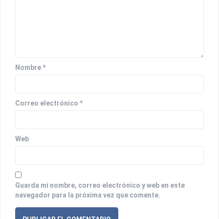
n
d
e
e
Nombre
*
n
t
Correo electrónico
*
r
a
d
Web
a
s
Guarda mi nombre, correo electrónico y web en este
navegador para la próxima vez que comente.