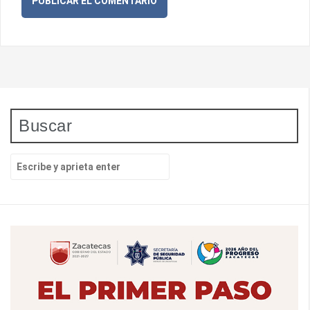
Buscar
B
u
s
c
a
r
p
o
r
: