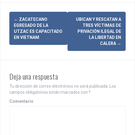
N
←
ZACATECANO
UBICAN Y RESCATAN A
EGRESADO DE LA
TRES VÍCTIMAS DE
a
UTZAC ES CAPACITADO
PRIVACIÓN ILEGAL DE
EN VIETNAM
LA LIBERTAD EN
v
CALERA
→
e
g
a
Deja una respuesta
c
Tu dirección de correo electrónico no será publicada.
Los
i
campos obligatorios están marcados con
*
Comentario
ó
n
d