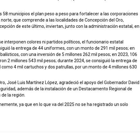
s 58 municipios el plan peso a peso para fortalecer a las corporaciones
ón norte, que comprende a las localidades de Concepción del Oro,
epción de este último, inviertan, junto con la administración estatal, en
 interponen colores ni partidos políticos, el funcionario estatal
siguió la entrega de 44 uniformes, con un monto de 291 mil pesos; en
 balísticos, con una inversión de 5 millones 262 mil pesos; en 2023, 106
ieron 2 millones 543 mil pesos; durante 2024, se consiguió la entrega de
í como 4 mil cartuchos y dos patrullas, por un monto de 4 millones 630
Oro, José Luis Martínez López, agradeció el apoyo del Gobernador David
eguridad, además de la instalación de un Destacamento Regional de
 de la región.
memente, ya que en lo que va del 2025 no se ha registrado un solo