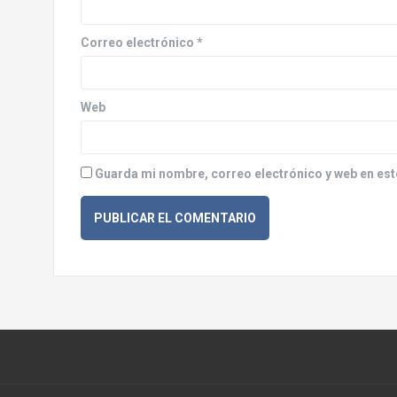
e
e
Correo electrónico
*
n
Web
t
r
Guarda mi nombre, correo electrónico y web en est
a
d
a
s