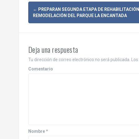
N
←
PREPARAN SEGUNDA ETAPA DE REHABILITACIÓN
REMODELACIÓN DEL PARQUE LA ENCANTADA
a
v
e
Deja una respuesta
g
Tu dirección de correo electrónico no será publicada.
Los 
a
Comentario
c
i
ó
n
d
Nombre
*