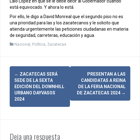
Lalo López en que se le debe decir al Gobernador cuando
está equivocado. Y ahora lo está.
Por ello, le digo a David Monreal que el segundo piso no es
una prioridad para las y los zacatecanos y le solicito que
atienda urgentemente las peticiones ciudadanas en materia
de seguridad, carreteras, educación y agua.
Nacional
,
Política
,
Zacatecas
N
←
ZACATECAS SERÁ
PRESENTAN A LAS
SEDE DE LA SEXTA
CANDIDATAS A REINA
a
EDICIÓN DEL DOWNHILL
DE LA FERIA NACIONAL
URBANO DAYVASOS
DE ZACATECAS 2024
→
v
2024
e
g
a
Deja una respuesta