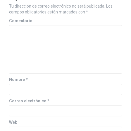
c
Tu dirección de correo electrónico no será publicada.
Los
i
campos obligatorios están marcados con
*
ó
Comentario
n
d
e
e
n
Nombre
*
t
r
Correo electrónico
*
a
d
a
Web