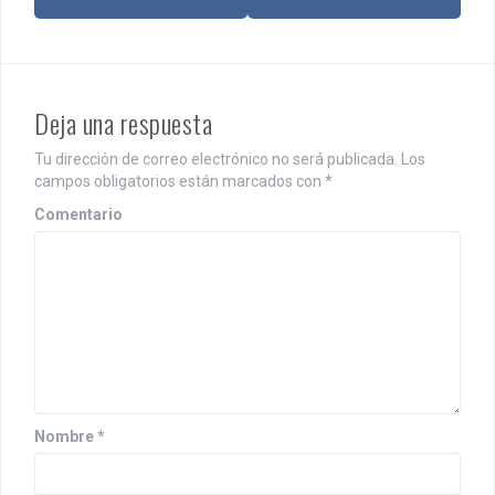
v
e
g
Deja una respuesta
a
c
Tu dirección de correo electrónico no será publicada.
Los
campos obligatorios están marcados con
*
i
Comentario
ó
n
d
e
e
n
Nombre
*
t