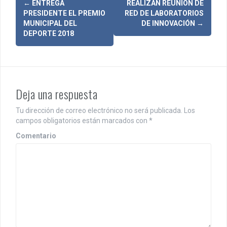
N
←
ENTREGA
REALIZAN REUNIÓN DE
PRESIDENTE EL PREMIO
RED DE LABORATORIOS
a
MUNICIPAL DEL
DE INNOVACIÓN
→
DEPORTE 2018
v
e
g
Deja una respuesta
a
c
Tu dirección de correo electrónico no será publicada.
Los
campos obligatorios están marcados con
*
i
Comentario
ó
n
d
e
e