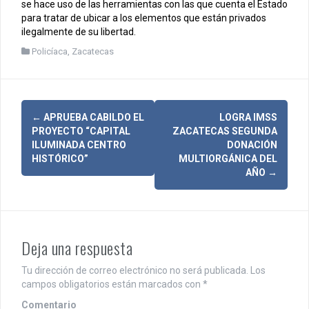
se hace uso de las herramientas con las que cuenta el Estado
para tratar de ubicar a los elementos que están privados
ilegalmente de su libertad.
Policíaca
,
Zacatecas
N
←
APRUEBA CABILDO EL
LOGRA IMSS
PROYECTO “CAPITAL
ZACATECAS SEGUNDA
a
ILUMINADA CENTRO
DONACIÓN
HISTÓRICO”
MULTIORGÁNICA DEL
v
AÑO
→
e
g
a
Deja una respuesta
c
Tu dirección de correo electrónico no será publicada.
Los
i
campos obligatorios están marcados con
*
Comentario