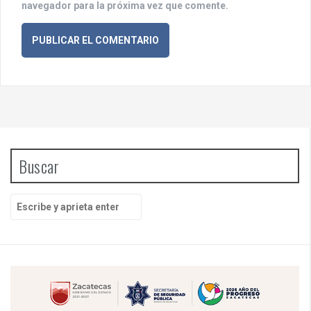
navegador para la próxima vez que comente.
Buscar
B
u
s
c
a
r
p
o