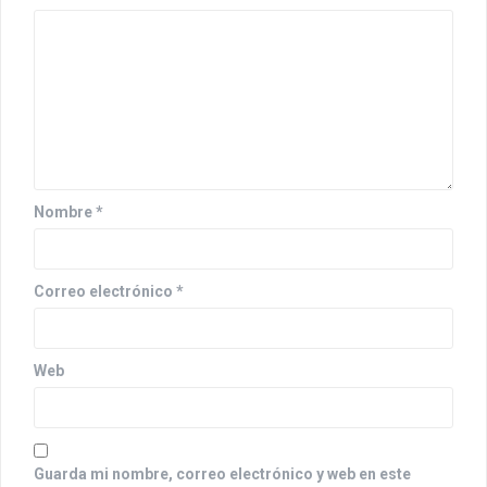
ó
n
d
e
e
n
Nombre
*
t
r
Correo electrónico
*
a
d
Web
a
s
Guarda mi nombre, correo electrónico y web en este