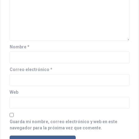
d
e
e
n
Nombre
*
t
r
Correo electrónico
*
a
d
a
Web
s
Guarda mi nombre, correo electrónico y web en este
navegador para la próxima vez que comente.