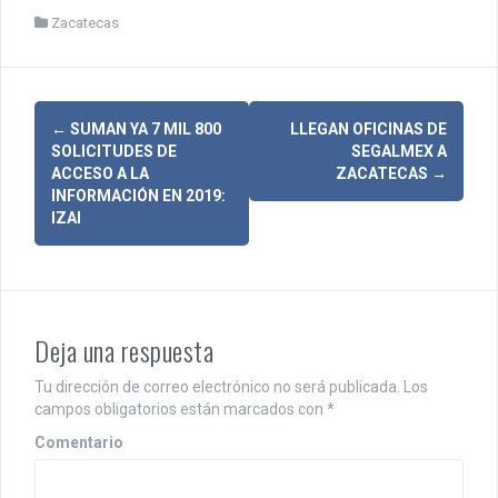
Zacatecas
N
←
SUMAN YA 7 MIL 800
LLEGAN OFICINAS DE
SOLICITUDES DE
SEGALMEX A
a
ACCESO A LA
ZACATECAS
→
INFORMACIÓN EN 2019:
v
IZAI
e
g
a
Deja una respuesta
c
Tu dirección de correo electrónico no será publicada.
Los
i
campos obligatorios están marcados con
*
ó
Comentario
n