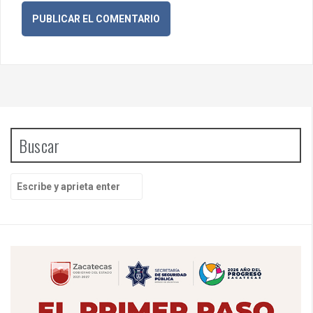
Buscar
B
u
s
c
a
r
p
o
r
: