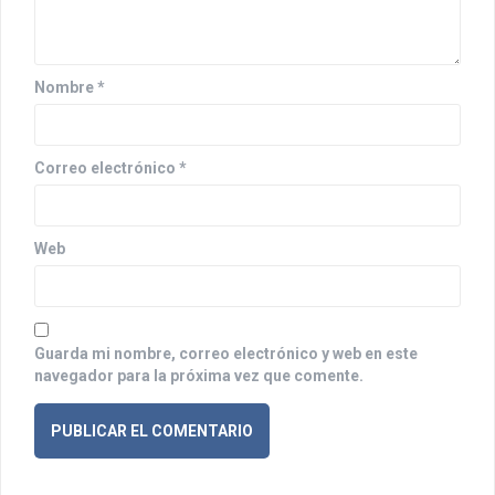
e
e
Nombre
*
n
t
Correo electrónico
*
r
a
Web
d
a
s
Guarda mi nombre, correo electrónico y web en este
navegador para la próxima vez que comente.