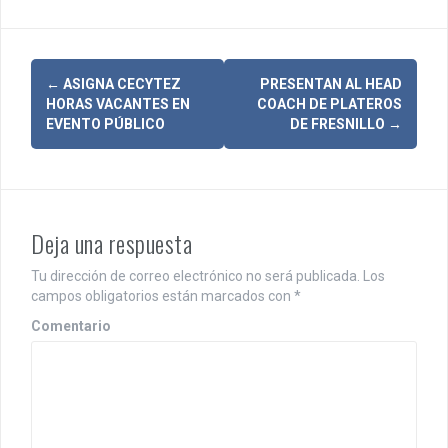
N
←
ASIGNA CECYTEZ
PRESENTAN AL HEAD
HORAS VACANTES EN
COACH DE PLATEROS
a
EVENTO PÚBLICO
DE FRESNILLO
→
v
e
g
Deja una respuesta
a
Tu dirección de correo electrónico no será publicada.
Los
c
campos obligatorios están marcados con
*
i
Comentario
ó
n
d