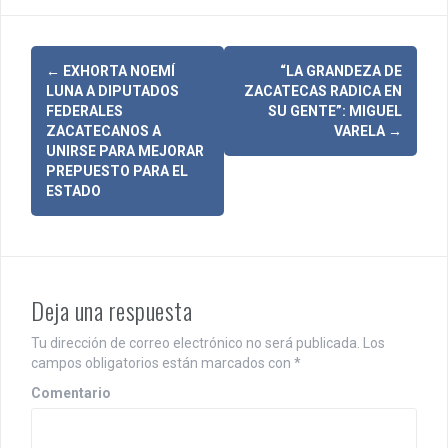
N
←
EXHORTA NOEMÍ
“LA GRANDEZA DE
LUNA A DIPUTADOS
ZACATECAS RADICA EN
a
FEDERALES
SU GENTE”: MIGUEL
ZACATECANOS A
VARELA
→
v
UNIRSE PARA MEJORAR
PREPUESTO PARA EL
e
ESTADO
g
a
c
Deja una respuesta
i
Tu dirección de correo electrónico no será publicada.
Los
ó
campos obligatorios están marcados con
*
n
Comentario
d