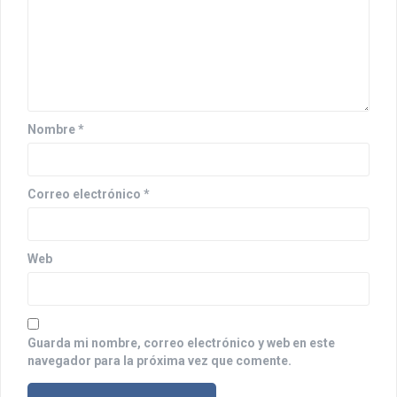
e
e
n
t
r
Nombre
*
a
d
Correo electrónico
*
a
s
Web
Guarda mi nombre, correo electrónico y web en este
navegador para la próxima vez que comente.