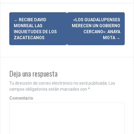
N
←
RECIBE DAVID
«LOS GUADALUPENSES
MONREAL LAS
MERECEN UN GOBIERNO
a
INQUIETUDES DE LOS
CERCANO»: ANAYA
ZACATECANOS
MOTA
→
v
e
g
Deja una respuesta
a
c
Tu dirección de correo electrónico no será publicada.
Los
campos obligatorios están marcados con
*
i
Comentario
ó
n
d