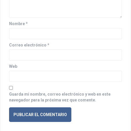
e
e
n
Nombre
*
t
r
Correo electrónico
*
a
d
Web
a
s
Guarda mi nombre, correo electrónico y web en este
navegador para la próxima vez que comente.