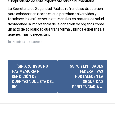
cumplimiento de esta importante misión humanitaria.
La Secretaría de Seguridad Pública refrenda su disposición
para colaborar en acciones que permitan salvar vidas y
fortalecer los esfuerzos institucionales en materia de salud,
destacando la importancia de la donación de órganos como
un acto de solidaridad que transforma y brinda esperanza a
quienes más lo necesitan.
Policíaca
,
Zacatecas
N
←
“SIN ARCHIVOS NO
SSPC Y ENTIDADES
HAY MEMORIA NI
FEDERATIVAS
a
RENDICIÓN DE
FORTALECEN LA
CUENTAS”: JULIETA DEL
SEGURIDAD
v
RIO
PENITENCIARIA
→
e
g
a