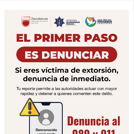
a
r
p
o
r
: