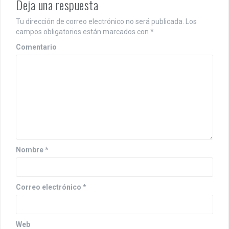
Deja una respuesta
c
Tu dirección de correo electrónico no será publicada.
Los
i
campos obligatorios están marcados con
*
ó
Comentario
n
d
e
e
n
Nombre
*
t
r
Correo electrónico
*
a
d
Web