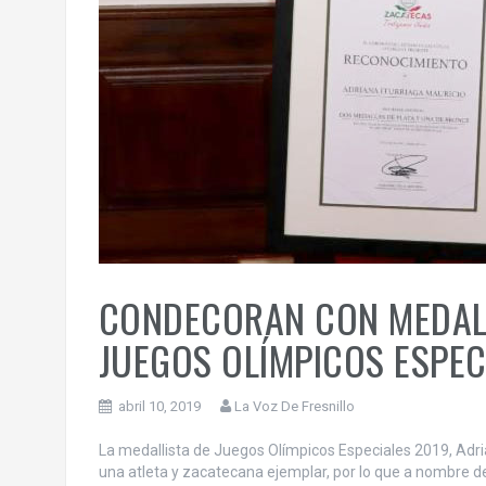
CONDECORAN CON MEDALL
JUEGOS OLÍMPICOS ESPEC
abril 10, 2019
La Voz De Fresnillo
La medallista de Juegos Olímpicos Especiales 2019, Adri
una atleta y zacatecana ejemplar, por lo que a nombre de