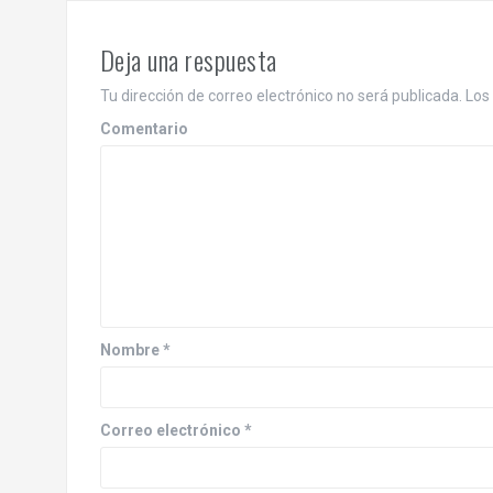
v
e
Deja una respuesta
g
Tu dirección de correo electrónico no será publicada.
Los 
a
Comentario
c
i
ó
n
d
Nombre
*
e
e
Correo electrónico
*
n