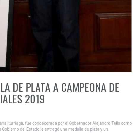
A DE PLATA A CAMPEONA DE
IALES 2019
ana Iturriaga, fue condecorada por el Gobernador Alejandro Tello como
 Gobierno del Estado le entregó una medalla de plata y un