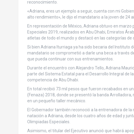
reconocimiento.
«Adriana, eres un ejemplo a seguir, cuenta con mi Gobi
alto rendimiento», le dijo el mandatario a la joven de 24 a
En representación de México, Adriana obtuvo en marzo p
Especiales 2019, realizados en Abu Dhabi, Emiratos Ára
atletas de todo el mundo y destacó en las categorías de
Si bien Adriana Iturriaga ya ha sido becaria del Instituto 
mandatario se comprometió a darle una beca a través del 
que pueda continuar con sus entrenamientos.
Durante el encuentro con Alejandro Tello, Adriana Mauric
parte del Sistema Estatal para el Desarrollo Integral de la
competencia de Abu Dhabi.
En total recibió 73 mil pesos que fueron recabados en un
(Fenaza) 2018, donde se presentó la banda Arrolladora, r
en un pequeño taller mecánico.
El Gobernador también reconoció a la entrenadora de la m
natación a Adriana, desde los cuatro años de edad y junt
Olimpiadas Especiales.
Asimismo, el titular del Ejecutivo anunció que habrá apoyo