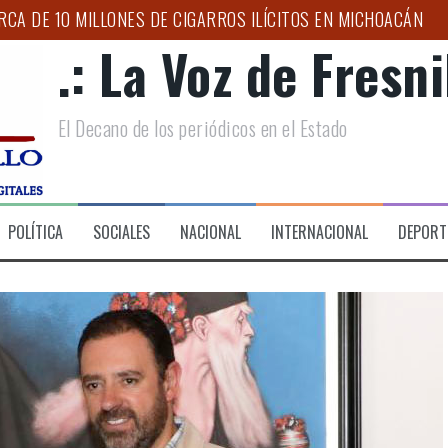
CA DE 10 MILLONES DE CIGARROS ILÍCITOS EN MICHOACÁN
.: La Voz de Fresnil
AR A ZACATECAS EN LA ESTRATEGIA NACIONAL CONTRA EL 
O PARA NIÑAS, NIÑOS Y ADOLESCENTES
El Decano de los periódicos en el Estado
APOYOS A FAMILIAS EN LAS LADRILLERAS
NACIONAL DE MOTOCICLISMO 2026 “LA ORIGINAL”, EN SU XXV
S TEMPORALES PARA GARANTIZAR MOVILIDAD DIGNA EN ZAC
POLÍTICA
SOCIALES
NACIONAL
INTERNACIONAL
DEPORT