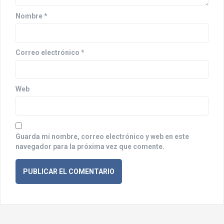
e
n
Nombre
*
t
r
Correo electrónico
*
a
d
Web
a
s
Guarda mi nombre, correo electrónico y web en este
navegador para la próxima vez que comente.