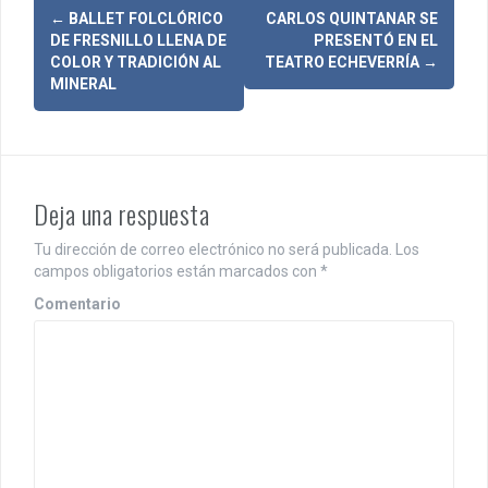
N
←
BALLET FOLCLÓRICO
CARLOS QUINTANAR SE
DE FRESNILLO LLENA DE
PRESENTÓ EN EL
a
COLOR Y TRADICIÓN AL
TEATRO ECHEVERRÍA
→
MINERAL
v
e
g
Deja una respuesta
a
c
Tu dirección de correo electrónico no será publicada.
Los
campos obligatorios están marcados con
*
i
Comentario
ó
n
d
e