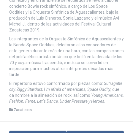
Con éxito y en un ambiente de recuerdos se llevó a cabo el
concierto Bowie rock sinfónico, a cargo de Los Space
Oddities y la Orquesta Sinfónica de Aguascalientes, bajo la
producción de Luis Cisneros, Sonia Lazcano y el músico Avi
Michel J., dentro de las actividades del Festival Cultural
Zacatecas 2019.
Los integrantes de la Orquesta Sinfónica de Aguascalientes y
la Banda Space Oddities, deleitaron a los conocedores de
este género durante más de una hora, con las composiciones
del polifacético artista británico que brilló en la década de los
70 y cuya música trascendió, e incluso se convirtió en
inspiración para muchos otros intérpretes décadas más
tarde.
El repertorio estuvo conformado por piezas como:
Sufragatte
city, Ziggy Stardust, I´m afraid of americans, Space Oddity
, que
da nombre a la alineación de rock; así como
Young Americans,
Fashion, Fame, Let´s Dance, Under Pressure y Heroes
.
Zacatecas